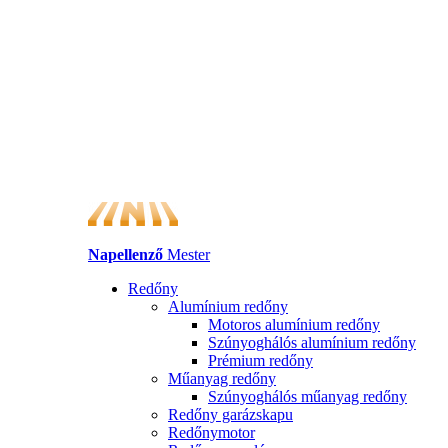
Napellenző
Mester
Redőny
Alumínium redőny
Motoros alumínium redőny
Szúnyoghálós alumínium redőny
Prémium redőny
Műanyag redőny
Szúnyoghálós műanyag redőny
Redőny garázskapu
Redőnymotor