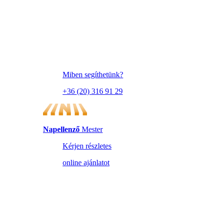
Miben segíthetünk?
+36 (20) 316 91 29
Napellenző
Mester
Kérjen részletes
online ajánlatot