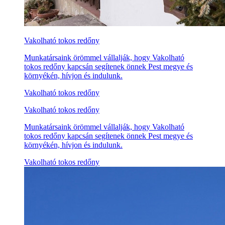
Vakolható tokos redőny
Munkatársaink örömmel vállalják, hogy Vakolható
tokos redőny kapcsán segítenek önnek Pest megye és
környékén, hívjon és indulunk.
Vakolható tokos redőny
Vakolható tokos redőny
Munkatársaink örömmel vállalják, hogy Vakolható
tokos redőny kapcsán segítenek önnek Pest megye és
környékén, hívjon és indulunk.
Vakolható tokos redőny