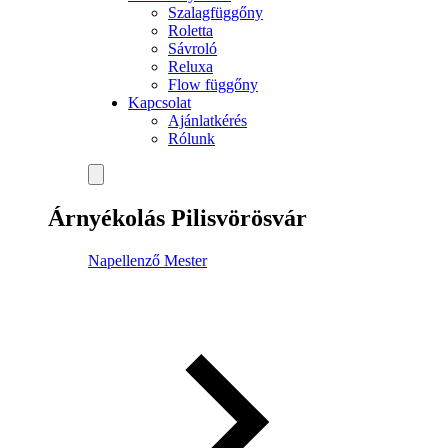
Szalagfüggőny
Roletta
Sávroló
Reluxa
Flow függőny
Kapcsolat
Ajánlatkérés
Rólunk
Árnyékolás Pilisvörösvár
Napellenző Mester