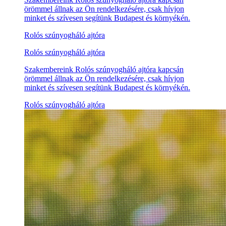
örömmel állnak az Ön rendelkezésére, csak hívjon
minket és szívesen segítünk Budapest és környékén.
Rolós szúnyogháló ajtóra
Rolós szúnyogháló ajtóra
Szakembereink Rolós szúnyogháló ajtóra kapcsán
örömmel állnak az Ön rendelkezésére, csak hívjon
minket és szívesen segítünk Budapest és környékén.
Rolós szúnyogháló ajtóra