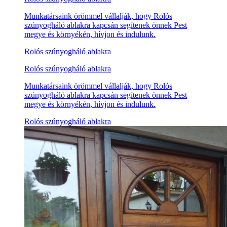
Munkatársaink örömmel vállalják, hogy Rolós
szúnyogháló ablakra kapcsán segítenek önnek Pest
megye és környékén, hívjon és indulunk.
Rolós szúnyogháló ablakra
Rolós szúnyogháló ablakra
Munkatársaink örömmel vállalják, hogy Rolós
szúnyogháló ablakra kapcsán segítenek önnek Pest
megye és környékén, hívjon és indulunk.
Rolós szúnyogháló ablakra