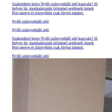
Szakembert keres Nyíló szúnyogháló ajtó kapcsán? Jó
helyen jár, munkatársaink örömmel segítenek önnek
Pest megye és környékén csak hívjon minket.
Nyíló szúnyogháló ajtó
Nyíló szúnyogháló ajtó
Szakembert keres Nyíló szúnyogháló ajtó kapcsán? Jó
helyen jár, munkatársaink örömmel segítenek önnek
Pest megye és környékén csak hívjon minket.
Nyíló szúnyogháló ajtó