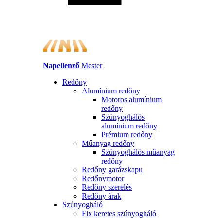
Napellenző
Mester
Redőny
Alumínium redőny
Motoros alumínium
redőny
Szúnyoghálós
alumínium redőny
Prémium redőny
Műanyag redőny
Szúnyoghálós műanyag
redőny
Redőny garázskapu
Redőnymotor
Redőny szerelés
Redőny árak
Szúnyogháló
Fix keretes szúnyogháló