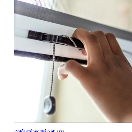
Rolós szúnyogháló ablakra