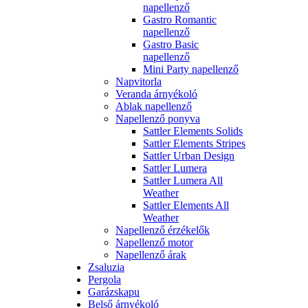
napellenző
Gastro Romantic
napellenző
Gastro Basic
napellenző
Mini Party napellenző
Napvitorla
Veranda árnyékoló
Ablak napellenző
Napellenző ponyva
Sattler Elements Solids
Sattler Elements Stripes
Sattler Urban Design
Sattler Lumera
Sattler Lumera All
Weather
Sattler Elements All
Weather
Napellenző érzékelők
Napellenző motor
Napellenző árak
Zsaluzia
Pergola
Garázskapu
Belső árnyékoló