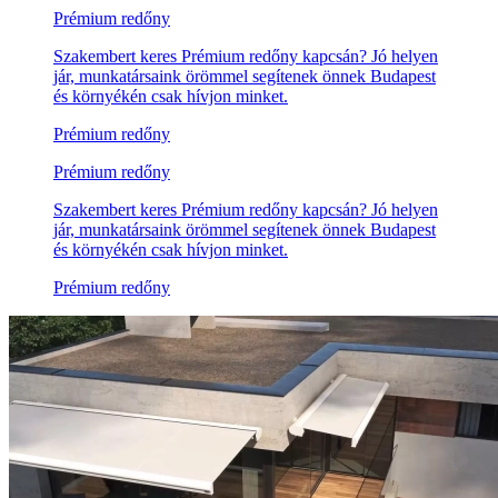
Prémium redőny
Szakembert keres Prémium redőny kapcsán? Jó helyen
jár, munkatársaink örömmel segítenek önnek Budapest
és környékén csak hívjon minket.
Prémium redőny
Prémium redőny
Szakembert keres Prémium redőny kapcsán? Jó helyen
jár, munkatársaink örömmel segítenek önnek Budapest
és környékén csak hívjon minket.
Prémium redőny