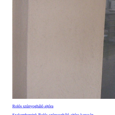
Rolós szúnyogháló ajtóra
Szakembereink Rolós szúnyogháló ajtóra kapcsán