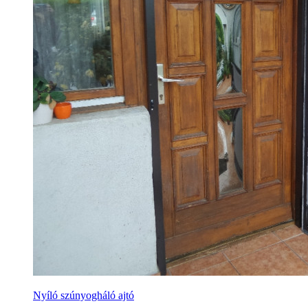
Nyíló szúnyogháló ajtó