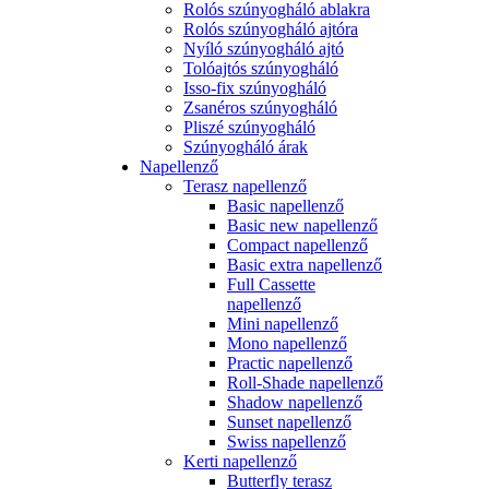
Rolós szúnyogháló ablakra
Rolós szúnyogháló ajtóra
Nyíló szúnyogháló ajtó
Tolóajtós szúnyogháló
Isso-fix szúnyogháló
Zsanéros szúnyogháló
Pliszé szúnyogháló
Szúnyogháló árak
Napellenző
Terasz napellenző
Basic napellenző
Basic new napellenző
Compact napellenző
Basic extra napellenző
Full Cassette
napellenző
Mini napellenző
Mono napellenző
Practic napellenző
Roll-Shade napellenző
Shadow napellenző
Sunset napellenző
Swiss napellenző
Kerti napellenző
Butterfly terasz