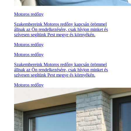
Motoros redőny
Szakembereink Motoros redőny kapcsán örömmel
állnak az Ön rendelkezésére, csak hívjon minket és
szívesen segítünk Pest megye és környékén.
Motoros redőny
Motoros redőny
Szakembereink Motoros redőny kapcsán örömmel
állnak az Ön rendelkezésére, csak hívjon minket és
szívesen segítünk Pest megye és környékén.
Motoros redőny