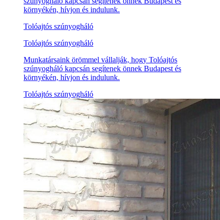
szúnyogháló kapcsán segítenek önnek Budapest és
környékén, hívjon és indulunk.
Tolóajtós szúnyogháló
Tolóajtós szúnyogháló
Munkatársaink örömmel vállalják, hogy Tolóajtós
szúnyogháló kapcsán segítenek önnek Budapest és
környékén, hívjon és indulunk.
Tolóajtós szúnyogháló