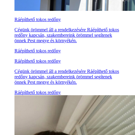
Ráépíthető tokos redőny
Cégünk örömmel áll a rendelkezésére Ráépíthető tokos
redőny kapcsán, szakembereink örömmel segítenek
önnek Pest megye és környékén.
Ráépíthető tokos redőny
Ráépíthető tokos redőny
Cégünk örömmel áll a rendelkezésére Ráépíthető tokos
redőny kapcsán, szakembereink örömmel segítenek
önnek Pest megye és környékén.
Ráépíthető tokos redőny