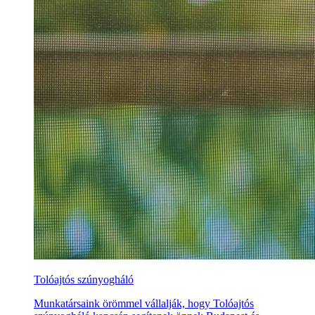
Tolóajtós szúnyogháló
Munkatársaink örömmel vállalják, hogy Tolóajtós