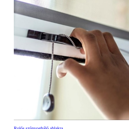
Rolós szúnyogháló ablakra