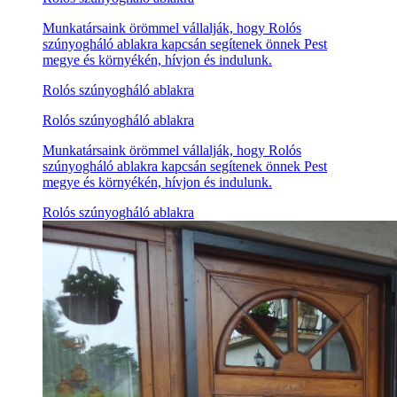
Munkatársaink örömmel vállalják, hogy Rolós
szúnyogháló ablakra kapcsán segítenek önnek Pest
megye és környékén, hívjon és indulunk.
Rolós szúnyogháló ablakra
Rolós szúnyogháló ablakra
Munkatársaink örömmel vállalják, hogy Rolós
szúnyogháló ablakra kapcsán segítenek önnek Pest
megye és környékén, hívjon és indulunk.
Rolós szúnyogháló ablakra