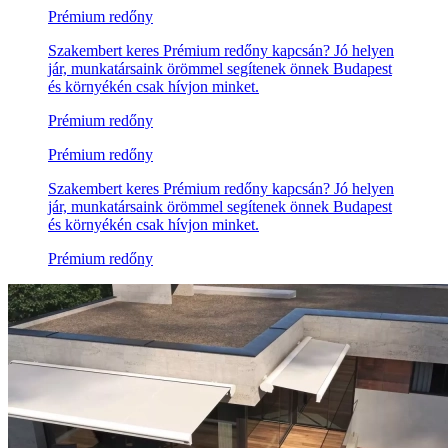
Prémium redőny
Szakembert keres Prémium redőny kapcsán? Jó helyen
jár, munkatársaink örömmel segítenek önnek Budapest
és környékén csak hívjon minket.
Prémium redőny
Prémium redőny
Szakembert keres Prémium redőny kapcsán? Jó helyen
jár, munkatársaink örömmel segítenek önnek Budapest
és környékén csak hívjon minket.
Prémium redőny