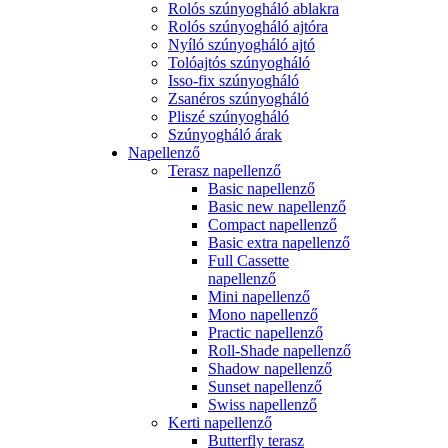
Rolós szúnyogháló ablakra
Rolós szúnyogháló ajtóra
Nyíló szúnyogháló ajtó
Tolóajtós szúnyogháló
Isso-fix szúnyogháló
Zsanéros szúnyogháló
Pliszé szúnyogháló
Szúnyogháló árak
Napellenző
Terasz napellenző
Basic napellenző
Basic new napellenző
Compact napellenző
Basic extra napellenző
Full Cassette
napellenző
Mini napellenző
Mono napellenző
Practic napellenző
Roll-Shade napellenző
Shadow napellenző
Sunset napellenző
Swiss napellenző
Kerti napellenző
Butterfly terasz