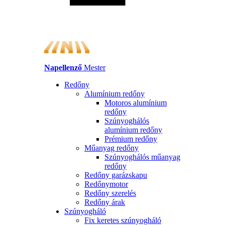
Napellenző
Mester
Redőny
Alumínium redőny
Motoros alumínium
redőny
Szúnyoghálós
alumínium redőny
Prémium redőny
Műanyag redőny
Szúnyoghálós műanyag
redőny
Redőny garázskapu
Redőnymotor
Redőny szerelés
Redőny árak
Szúnyogháló
Fix keretes szúnyogháló