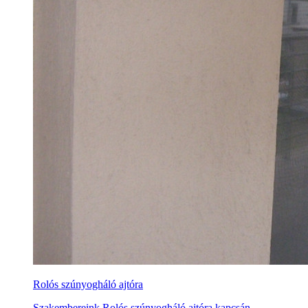
Rolós szúnyogháló ajtóra
Szakembereink Rolós szúnyogháló ajtóra kapcsán