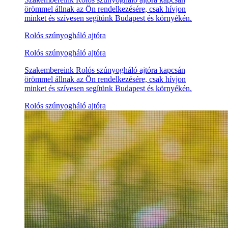
örömmel állnak az Ön rendelkezésére, csak hívjon
minket és szívesen segítünk Budapest és környékén.
Rolós szúnyogháló ajtóra
Rolós szúnyogháló ajtóra
Szakembereink Rolós szúnyogháló ajtóra kapcsán
örömmel állnak az Ön rendelkezésére, csak hívjon
minket és szívesen segítünk Budapest és környékén.
Rolós szúnyogháló ajtóra