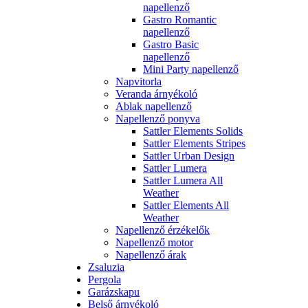
napellenző
Gastro Romantic
napellenző
Gastro Basic
napellenző
Mini Party napellenző
Napvitorla
Veranda árnyékoló
Ablak napellenző
Napellenző ponyva
Sattler Elements Solids
Sattler Elements Stripes
Sattler Urban Design
Sattler Lumera
Sattler Lumera All
Weather
Sattler Elements All
Weather
Napellenző érzékelők
Napellenző motor
Napellenző árak
Zsaluzia
Pergola
Garázskapu
Belső árnyékoló