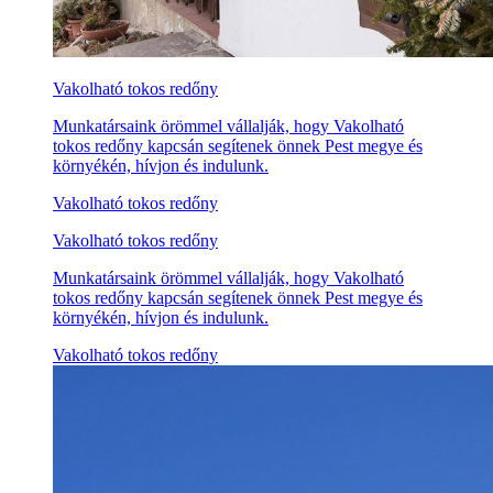
Vakolható tokos redőny
Munkatársaink örömmel vállalják, hogy Vakolható
tokos redőny kapcsán segítenek önnek Pest megye és
környékén, hívjon és indulunk.
Vakolható tokos redőny
Vakolható tokos redőny
Munkatársaink örömmel vállalják, hogy Vakolható
tokos redőny kapcsán segítenek önnek Pest megye és
környékén, hívjon és indulunk.
Vakolható tokos redőny