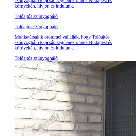
szúnyogháló kapcsán segítenek önnek Budapest és
környékén, hívjon és indulunk.
Tolóajtós szúnyogháló
Tolóajtós szúnyogháló
Munkatársaink örömmel vállalják, hogy Tolóajtós
szúnyogháló kapcsán segítenek önnek Budapest és
környékén, hívjon és indulunk.
Tolóajtós szúnyogháló