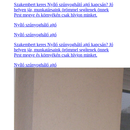
Szakembert keres Nyíló szúnyogháló ajtó kapcsán? Jó
helyen jár, munkatársaink örömmel segítenek önnek
Pest megye és környékén csak hívjon minket.
Nyíló szúnyogháló ajtó
Nyíló szúnyogháló ajtó
Szakembert keres Nyíló szúnyogháló ajtó kapcsán? Jó
helyen jár, munkatársaink örömmel segítenek önnek
Pest megye és környékén csak hívjon minket.
Nyíló szúnyogháló ajtó