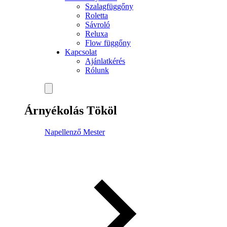
Szalagfüggőny
Roletta
Sávroló
Reluxa
Flow függőny
Kapcsolat
Ajánlatkérés
Rólunk
Árnyékolás Tököl
Napellenző Mester