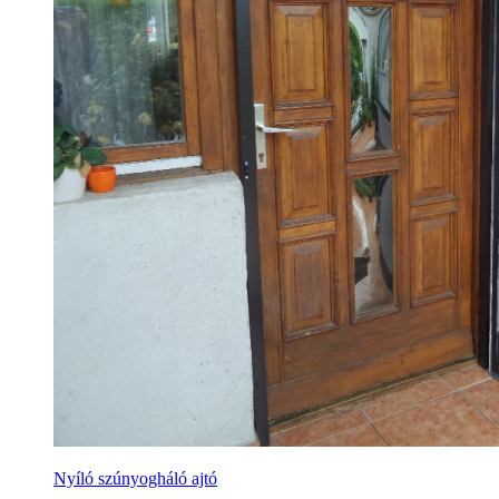
Nyíló szúnyogháló ajtó