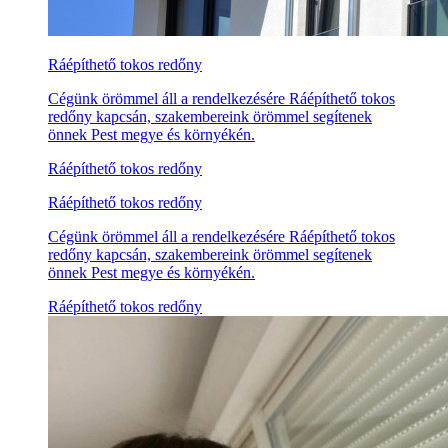
Ráépíthető tokos redőny
Cégünk örömmel áll a rendelkezésére Ráépíthető tokos
redőny kapcsán, szakembereink örömmel segítenek
önnek Pest megye és környékén.
Ráépíthető tokos redőny
Ráépíthető tokos redőny
Cégünk örömmel áll a rendelkezésére Ráépíthető tokos
redőny kapcsán, szakembereink örömmel segítenek
önnek Pest megye és környékén.
Ráépíthető tokos redőny