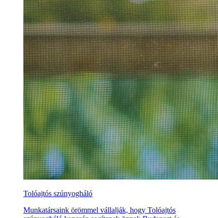
Tolóajtós szúnyogháló
Munkatársaink örömmel vállalják, hogy Tolóajtós