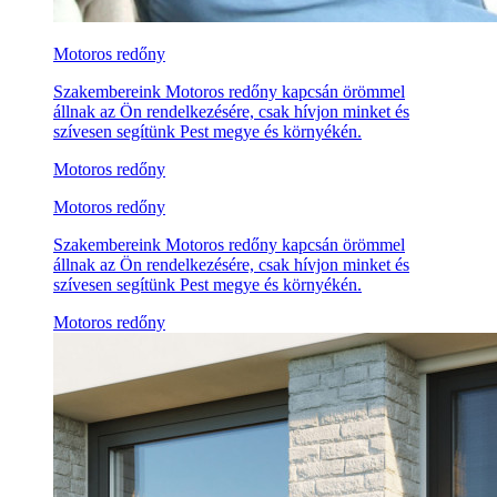
Motoros redőny
Szakembereink Motoros redőny kapcsán örömmel
állnak az Ön rendelkezésére, csak hívjon minket és
szívesen segítünk Pest megye és környékén.
Motoros redőny
Motoros redőny
Szakembereink Motoros redőny kapcsán örömmel
állnak az Ön rendelkezésére, csak hívjon minket és
szívesen segítünk Pest megye és környékén.
Motoros redőny