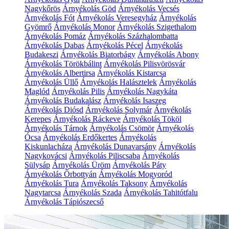
Nagykőrös
Árnyékolás Göd
Árnyékolás Vecsés
Árnyékolás Fót
Árnyékolás Veresegyház
Árnyékolás
Gyömrő
Árnyékolás Monor
Árnyékolás Szigethalom
Árnyékolás Pomáz
Árnyékolás Százhalombatta
Árnyékolás Dabas
Árnyékolás Pécel
Árnyékolás
Budakeszi
Árnyékolás Biatorbágy
Árnyékolás Abony
Árnyékolás Törökbálint
Árnyékolás Pilisvörösvár
Árnyékolás Albertirsa
Árnyékolás Kistarcsa
Árnyékolás Üllő
Árnyékolás Halásztelek
Árnyékolás
Maglód
Árnyékolás Pilis
Árnyékolás Nagykáta
Árnyékolás Budakalász
Árnyékolás Isaszeg
Árnyékolás Diósd
Árnyékolás Solymár
Árnyékolás
Kerepes
Árnyékolás Ráckeve
Árnyékolás Tököl
Árnyékolás Tárnok
Árnyékolás Csömör
Árnyékolás
Ócsa
Árnyékolás Erdőkertes
Árnyékolás
Kiskunlacháza
Árnyékolás Dunavarsány
Árnyékolás
Nagykovácsi
Árnyékolás Piliscsaba
Árnyékolás
Sülysáp
Árnyékolás Üröm
Árnyékolás Páty
Árnyékolás Őrbottyán
Árnyékolás Mogyoród
Árnyékolás Tura
Árnyékolás Taksony
Árnyékolás
Nagytarcsa
Árnyékolás Szada
Árnyékolás Tahitótfalu
Árnyékolás Tápiószecső