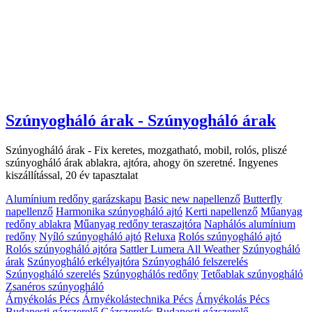
Szúnyogháló árak - Szúnyogháló árak
Szúnyogháló árak - Fix keretes, mozgatható, mobil, rolós, pliszé
szúnyogháló árak ablakra, ajtóra, ahogy ön szeretné. Ingyenes
kiszállítással, 20 év tapasztalat
Alumínium redőny garázskapu
Basic new napellenző
Butterfly
napellenző
Harmonika szúnyogháló ajtó
Kerti napellenző
Műanyag
redőny ablakra
Műanyag redőny teraszajtóra
Naphálós alumínium
redőny
Nyíló szúnyogháló ajtó
Reluxa
Rolós szúnyogháló ajtó
Rolós szúnyogháló ajtóra
Sattler Lumera All Weather
Szúnyogháló
árak
Szúnyogháló erkélyajtóra
Szúnyogháló felszerelés
Szúnyogháló szerelés
Szúnyoghálós redőny
Tetőablak szúnyogháló
Zsanéros szúnyogháló
Árnyékolás Pécs
Árnyékolástechnika Pécs
Árnyékolás Pécs
Budapesti gázszerelő
Gázszerelés
Budapesti gázszerelő