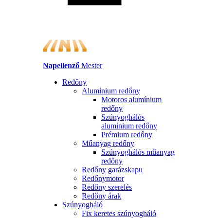
Napellenző
Mester
Redőny
Alumínium redőny
Motoros alumínium
redőny
Szúnyoghálós
alumínium redőny
Prémium redőny
Műanyag redőny
Szúnyoghálós műanyag
redőny
Redőny garázskapu
Redőnymotor
Redőny szerelés
Redőny árak
Szúnyogháló
Fix keretes szúnyogháló