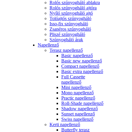
Rolós szúnyogháló ablakra
Rolós szúnyogháló ajtóra
Nyíló szúnyogháló ajtó
Tolóajtós szúnyogháló
Isso-fix szúnyogháló
Zsanéros szúnyogháló
Pliszé szúnyogháló
Szúnyogháló árak
Napellenző
Terasz napellenző
Basic napellenző
Basic new napellenző
Compact napellenző
Basic extra napellenző
Full Cassette
napellenző
Mini napellenző
Mono napellenző
Practic napellenző
Roll-Shade napellenző
Shadow napellenző
Sunset napellenző
Swiss napellenző
Kerti napellenző
Butterfly terasz