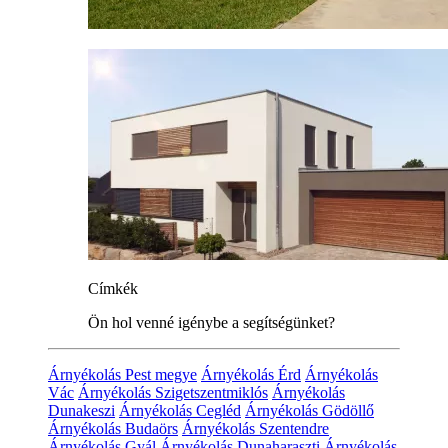
Címkék
Ön hol venné igénybe a segítségünket?
Árnyékolás Pest megye
Árnyékolás Érd
Árnyékolás
Vác
Árnyékolás Szigetszentmiklós
Árnyékolás
Dunakeszi
Árnyékolás Cegléd
Árnyékolás Gödöllő
Árnyékolás Budaörs
Árnyékolás Szentendre
Árnyékolás Gyál
Árnyékolás Dunaharaszti
Árnyékolás