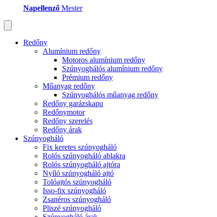
Napellenző
Mester
Redőny
Alumínium redőny
Motoros alumínium redőny
Szúnyoghálós alumínium redőny
Prémium redőny
Műanyag redőny
Szúnyoghálós műanyag redőny
Redőny garázskapu
Redőnymotor
Redőny szerelés
Redőny árak
Szúnyogháló
Fix keretes szúnyogháló
Rolós szúnyogháló ablakra
Rolós szúnyogháló ajtóra
Nyíló szúnyogháló ajtó
Tolóajtós szúnyogháló
Isso-fix szúnyogháló
Zsanéros szúnyogháló
Pliszé szúnyogháló
Szúnyogháló árak