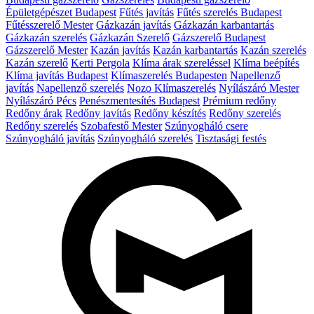
Épületgépészet Budapest
Fűtés javítás
Fűtés szerelés Budapest
Fűtésszerelő Mester
Gázkazán javítás
Gázkazán karbantartás
Gázkazán szerelés
Gázkazán Szerelő
Gázszerelő Budapest
Gázszerelő Mester
Kazán javítás
Kazán karbantartás
Kazán szerelés
Kazán szerelő
Kerti Pergola
Klíma árak szereléssel
Klíma beépítés
Klíma javítás Budapest
Klímaszerelés Budapesten
Napellenző
javítás
Napellenző szerelés
Nozo Klímaszerelés
Nyílászáró Mester
Nyílászáró Pécs
Penészmentesítés Budapest
Prémium redőny
Redőny árak
Redőny javítás
Redőny készítés
Redőny szerelés
Redőny szerelés
Szobafestő Mester
Szúnyogháló csere
Szúnyogháló javítás
Szúnyogháló szerelés
Tisztasági festés