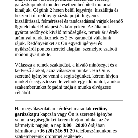
garázskapunkat minden esetben beépített motorral
kínáljuk. Cégünk 2 héten belül legyártja, kiszállítja és
beszereli új redőny graázskapuját. Ingyenes
kiszállítással, felméréssel és tanácsadással várjuk leendő
ügyfeleinket Budapest és környékén. Az általunk
gyártot redőnyök kiváló minőségűek, remek ár / érték
aránnyal rendelkeznek és 2 év garanciát vállalunk
rájuk. Redőnyeinket az Ön egyedi igényei és
nyílászárói pontos méretei alapján, személyre szabott
módon gyártjuk le.
Válassza a remek szaktudást, a kiváló minőséget és a
kedvező árakat, azaz válasszon minket. Ha Ön is
szeretné igénybe venni a segítségünket, kérem hívjon
minket és egyeztessen le velünk egy időpontot, amikor
szakemberünket fogadni tudja a munka elvégzése
céljából.
Ha megválaszolatlan kérdései maradtak
redőny
garázskapu
kapcsán vagy Ön is szeretné igénybe
venni a segítségünket kérem hívjon minket az év
bármelyik napján, a nap
8:00 - 20:00
órájában
bármikor a
+36 (20) 316 91 29
telefonszámunkon és
szakembereink örömmel segítenek.