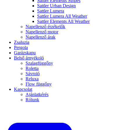
Sattler Elements Stripes
Sattler Urban Design
Sattler Lumera
Sattler Lumera All Weather
Sattler Elements All Weather
Napellenző érzékelők
Napellenző motor
Napellenző árak
Zsaluzia
Pergola
Garázskapu
Belső árnyékoló
Szalagfüggőny
Roletta
Sávroló
Reluxa
Flow függőny
Kapcsolat
Ajánlatkérés
Rólunk