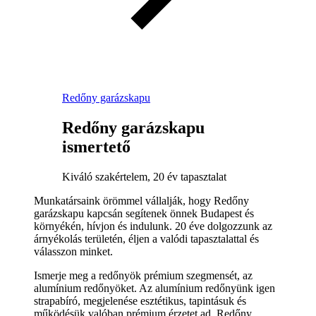
Redőny garázskapu
Redőny garázskapu
ismertető
Kiváló szakértelem, 20 év tapasztalat
Munkatársaink örömmel vállalják, hogy Redőny
garázskapu kapcsán segítenek önnek Budapest és
környékén, hívjon és indulunk. 20 éve dolgozzunk az
árnyékolás területén, éljen a valódi tapasztalattal és
válasszon minket.
Ismerje meg a redőnyök prémium szegmensét, az
alumínium redőnyöket. Az alumínium redőnyünk igen
strapabíró, megjelenése esztétikus, tapintásuk és
működésük valóban prémium érzetet ad. Redőny