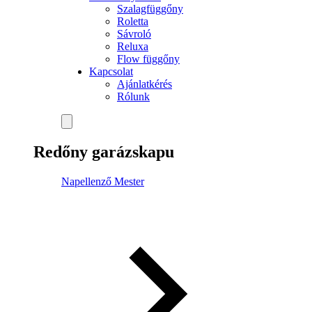
Szalagfüggőny
Roletta
Sávroló
Reluxa
Flow függőny
Kapcsolat
Ajánlatkérés
Rólunk
Redőny garázskapu
Napellenző Mester