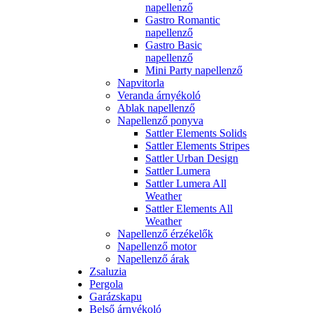
napellenző
Gastro Romantic
napellenző
Gastro Basic
napellenző
Mini Party napellenző
Napvitorla
Veranda árnyékoló
Ablak napellenző
Napellenző ponyva
Sattler Elements Solids
Sattler Elements Stripes
Sattler Urban Design
Sattler Lumera
Sattler Lumera All
Weather
Sattler Elements All
Weather
Napellenző érzékelők
Napellenző motor
Napellenző árak
Zsaluzia
Pergola
Garázskapu
Belső árnyékoló