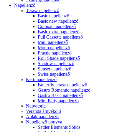
Napellenző
Terasz napellenző
Basic napellenző
Basic new napellenző
Compact napellenző
Basic extra napellenző
Full Cassette napellenző
Mini napellenző
Mono napellenző
Practic napellenző
Roll-Shade napellenző
Shadow napellenző
Sunset napellenző
Swiss napellenző
Kerti napellenző
Butterfly terasz napellenző
Gastro Romantic napellenző
Gastro Basic napellenző
Mini Party napellenző
Napvitorla
Veranda árnyékoló
Ablak napellenző
Napellenző ponyva
Sattler Elements Solids