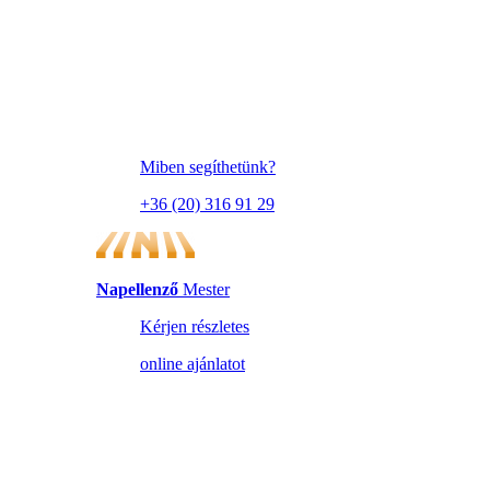
Miben segíthetünk?
+36 (20) 316 91 29
Napellenző
Mester
Kérjen részletes
online ajánlatot