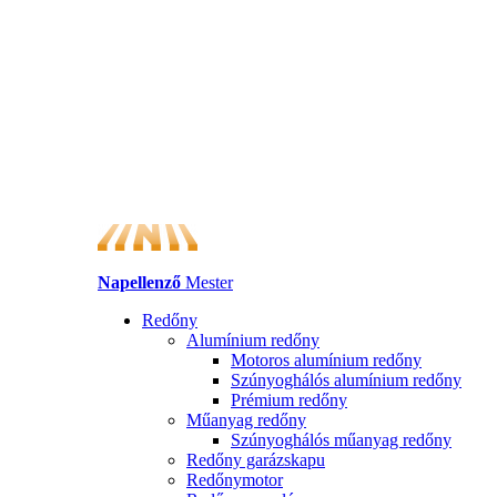
Napellenző
Mester
Redőny
Alumínium redőny
Motoros alumínium redőny
Szúnyoghálós alumínium redőny
Prémium redőny
Műanyag redőny
Szúnyoghálós műanyag redőny
Redőny garázskapu
Redőnymotor