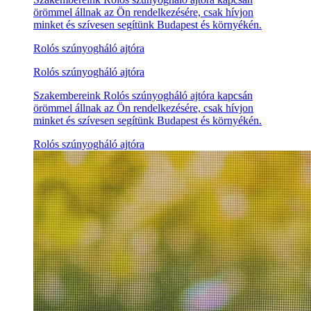
örömmel állnak az Ön rendelkezésére, csak hívjon
minket és szívesen segítünk Budapest és környékén.
Rolós szúnyogháló ajtóra
Rolós szúnyogháló ajtóra
Szakembereink Rolós szúnyogháló ajtóra kapcsán
örömmel állnak az Ön rendelkezésére, csak hívjon
minket és szívesen segítünk Budapest és környékén.
Rolós szúnyogháló ajtóra