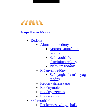
Napellenző
Mester
Redőny
Alumínium redőny
Motoros alumínium
redőny
Szúnyoghálós
alumínium redőny
Prémium redőny
Műanyag redőny
Szúnyoghálós műanyag
redőny
Redőny garázskapu
Redőnymotor
Redőny szerelés
Redőny árak
Szúnyogháló
Fix keretes szúnyogháló