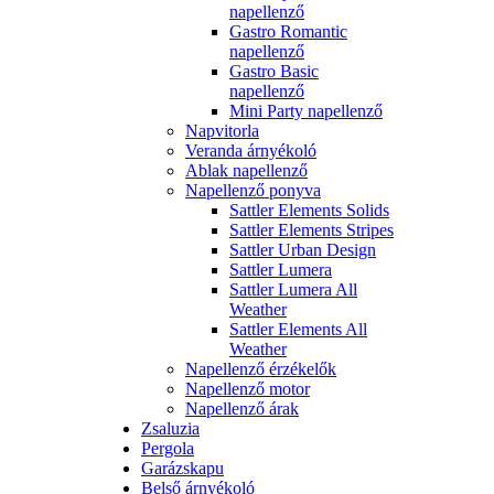
napellenző
Gastro Romantic
napellenző
Gastro Basic
napellenző
Mini Party napellenző
Napvitorla
Veranda árnyékoló
Ablak napellenző
Napellenző ponyva
Sattler Elements Solids
Sattler Elements Stripes
Sattler Urban Design
Sattler Lumera
Sattler Lumera All
Weather
Sattler Elements All
Weather
Napellenző érzékelők
Napellenző motor
Napellenző árak
Zsaluzia
Pergola
Garázskapu
Belső árnyékoló