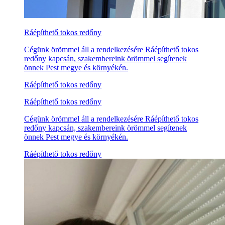
Ráépíthető tokos redőny
Cégünk örömmel áll a rendelkezésére Ráépíthető tokos
redőny kapcsán, szakembereink örömmel segítenek
önnek Pest megye és környékén.
Ráépíthető tokos redőny
Ráépíthető tokos redőny
Cégünk örömmel áll a rendelkezésére Ráépíthető tokos
redőny kapcsán, szakembereink örömmel segítenek
önnek Pest megye és környékén.
Ráépíthető tokos redőny