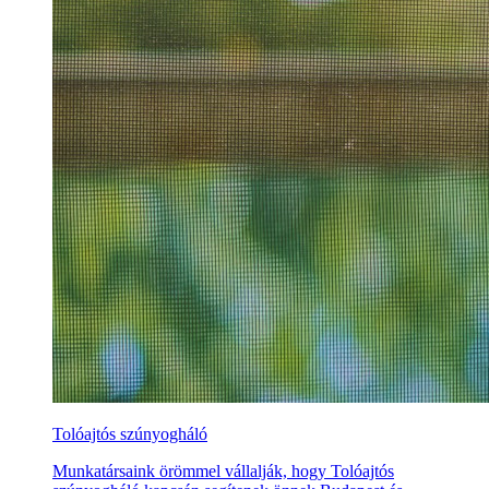
Tolóajtós szúnyogháló
Munkatársaink örömmel vállalják, hogy Tolóajtós