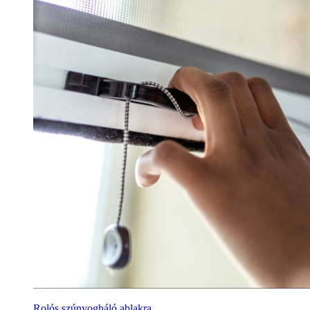
Rolós szúnyogháló ablakra