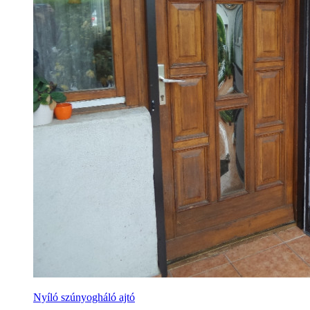
Nyíló szúnyogháló ajtó