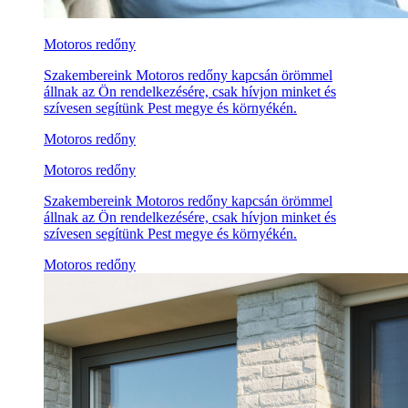
Motoros redőny
Szakembereink Motoros redőny kapcsán örömmel
állnak az Ön rendelkezésére, csak hívjon minket és
szívesen segítünk Pest megye és környékén.
Motoros redőny
Motoros redőny
Szakembereink Motoros redőny kapcsán örömmel
állnak az Ön rendelkezésére, csak hívjon minket és
szívesen segítünk Pest megye és környékén.
Motoros redőny