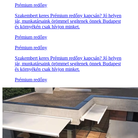
Prémium redőny
Szakembert keres Prémium redőny kapcsán? Jó helyen
jár, munkatársaink örömmel segítenek önnek Budapest
és környékén csak hívjon minket.
Prémium redőny
Prémium redőny
Szakembert keres Prémium redőny kapcsán? Jó helyen
jár, munkatársaink örömmel segítenek önnek Budapest
és környékén csak hívjon minket.
Prémium redőny