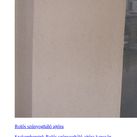
Rolós szúnyogháló ajtóra
Szakembereink Rolós szúnyogháló ajtóra kapcsán