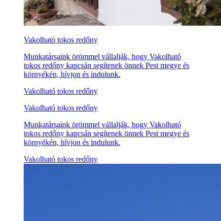
Vakolható tokos redőny
Munkatársaink örömmel vállalják, hogy Vakolható
tokos redőny kapcsán segítenek önnek Pest megye és
környékén, hívjon és indulunk.
Vakolható tokos redőny
Vakolható tokos redőny
Munkatársaink örömmel vállalják, hogy Vakolható
tokos redőny kapcsán segítenek önnek Pest megye és
környékén, hívjon és indulunk.
Vakolható tokos redőny