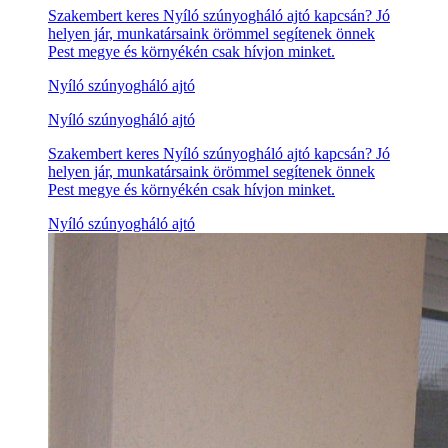
Szakembert keres Nyíló szúnyogháló ajtó kapcsán? Jó
helyen jár, munkatársaink örömmel segítenek önnek
Pest megye és környékén csak hívjon minket.
Nyíló szúnyogháló ajtó
Nyíló szúnyogháló ajtó
Szakembert keres Nyíló szúnyogháló ajtó kapcsán? Jó
helyen jár, munkatársaink örömmel segítenek önnek
Pest megye és környékén csak hívjon minket.
Nyíló szúnyogháló ajtó