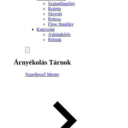
Szalagfüggőny
Roletta
Sávroló
Reluxa
Flow függőny
Kapcsolat
Ajánlatkérés
Rólunk
Árnyékolás Tárnok
Napellenző Mester