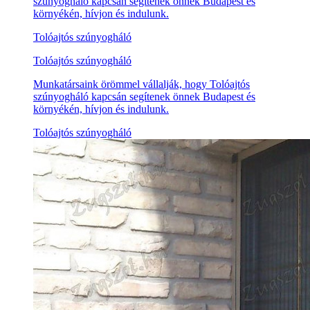
szúnyogháló kapcsán segítenek önnek Budapest és
környékén, hívjon és indulunk.
Tolóajtós szúnyogháló
Tolóajtós szúnyogháló
Munkatársaink örömmel vállalják, hogy Tolóajtós
szúnyogháló kapcsán segítenek önnek Budapest és
környékén, hívjon és indulunk.
Tolóajtós szúnyogháló