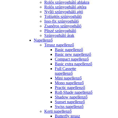
Rolós szúnyogháló ablakra
Rolós szúnyogháló ajtóra
Nyíló szúnyogháló ajtó
Tolóajtós szúnyogháló
Isso-fix szúnyogháló
Zsanéros szúnyogháló
Pliszé szúnyogháló
Szúnyogháló árak
Napellenző
Terasz napellenző
Basic napellenző
Basic new napellenző
Compact napellenző
Basic extra napellenző
Full Cassette
napellenző
Mini napellenző
Mono napellenző
Practic napellenző
Roll-Shade napellenző
Shadow napellenző
Sunset napellenző
Swiss napellenző
Kerti napellenző
Butterfly terasz