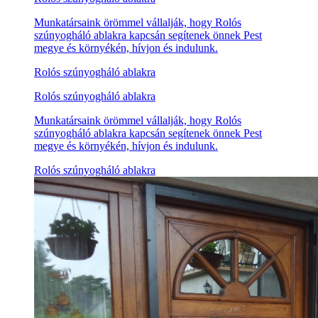
Munkatársaink örömmel vállalják, hogy Rolós
szúnyogháló ablakra kapcsán segítenek önnek Pest
megye és környékén, hívjon és indulunk.
Rolós szúnyogháló ablakra
Rolós szúnyogháló ablakra
Munkatársaink örömmel vállalják, hogy Rolós
szúnyogháló ablakra kapcsán segítenek önnek Pest
megye és környékén, hívjon és indulunk.
Rolós szúnyogháló ablakra