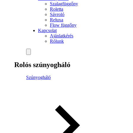
Szalagfüggőny
Roletta
Sávroló
Reluxa
Flow függőny
Kapcsolat
Ajánlatkérés
Rólunk
Rolós szúnyogháló
Szúnyogháló