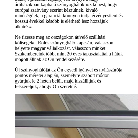
árúházakban kapható szúnyoghálókhoz képest, hogy
európai szabvány szerint készülnek, kiváló
minőségűek, a garanciát könnyen tudja érvényesíteni és
hosszú évekkel később is elérhető lesz hozzájuk
alkatrész.
Ne fizesse meg az országokon átívelő szállítási
költségeket Rolós szúnyogháló kapcsán, válasszon
helyette magyar vállalkozást, válasszon minket.
Szakembereink több, mint 20 éves tapasztalattal a hátuk
mögött állnak az Ön rendelkezésére.
Új szúnyoghálóját az Ön egyedi igényei és nyílászárója
pontos méretei alapján, személyre szabott módon
gyártjuk le 2 héten belül, majd kiszállítjuk és
felszereljük, ahogy Ön szeretné.