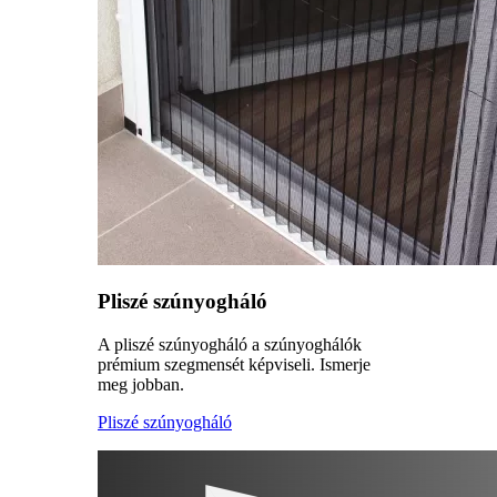
Pliszé szúnyogháló
A pliszé szúnyogháló a szúnyoghálók
prémium szegmensét képviseli. Ismerje
meg jobban.
Pliszé szúnyogháló