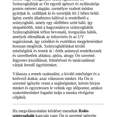
Szúnyoghálóját az Ön egyedi igényei és nyílászárója
pontos méretei alapján, személyre szabott módon
gyártjuk le, szállítjuk ki és szereljük fel 2 héten belül.
Igény esetén állatbiztos hálóval is rendelhető a
szúnyogháló, amely egy sűrűbben szött háló, így
strapabíróbb, mint a hagyományos szúnyoghálók
Szúnyoghálóink teflon bevonatú, üvegszálas hálók,
amelyek ellenállnak az infravörös és az UV
sugárzásnak, így színűket és esztétikus megjelenésüket
hosszan megőrzik. Szúnyoghálóinkat kiváló
minőségűek és remek ár / érték aránnyal rendelkeznek
és szerelhetőek ablakra, ajtóra, ahogy Ön szeretné.
Ingyenes kiszállással, felméréssel és tanácsadással
várjuk leendő ügyfeleinket.
Válassza a remek szaktudást, a kiváló minőséget és a
kedvező árakat, azaz válasszon minket. Ha Ön is
szeretné igénybe venni a segítségünket, kérem hívjon
minket és egyeztessen le velünk egy időpontot, amikor
szakemberünket fogadni tudja a munka elvégzése
céljából.
Ha megválaszolatlan kérdései maradtak
Rolós
szúnyogháló
kapcsán vagy Ön is szeretné igénybe