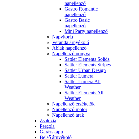
napellenző
Gastro Romantic
napellenző
Gastro Basic
napellenző
Mini Party napellenző
Napvitorla
Veranda árnyékoló
Ablak napellenző
Napellenző ponyva
Sattler Elements Solids
Sattler Elements Stripes
Sattler Urban Design
Sattler Lumera
Sattler Lumera All
Weather
Sattler Elements All
Weather
Napellenző érzékelők
Napellenző motor
Napellenző árak
Zsaluzia
Pergola
Garázskapu
Belső árnyékoló