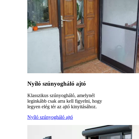
Nyíló szúnyogháló ajtó
Klasszikus szúnyogháló, amelynél
leginkább csak arra kell figyelni, hogy
legyen elég tér az ajtó kinyitásához.
Nyíló szúnyogháló ajtó