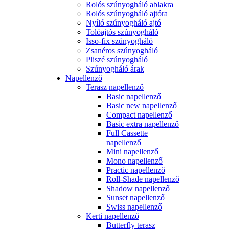
Rolós szúnyogháló ablakra
Rolós szúnyogháló ajtóra
Nyíló szúnyogháló ajtó
Tolóajtós szúnyogháló
Isso-fix szúnyogháló
Zsanéros szúnyogháló
Pliszé szúnyogháló
Szúnyogháló árak
Napellenző
Terasz napellenző
Basic napellenző
Basic new napellenző
Compact napellenző
Basic extra napellenző
Full Cassette
napellenző
Mini napellenző
Mono napellenző
Practic napellenző
Roll-Shade napellenző
Shadow napellenző
Sunset napellenző
Swiss napellenző
Kerti napellenző
Butterfly terasz