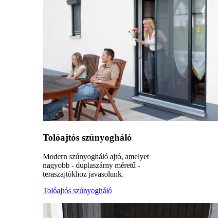
Tolóajtós szúnyogháló
Modern szúnyogháló ajtó, amelyet
nagyobb - duplaszárny méretű -
teraszajtókhoz javasolunk.
Tolóajtós szúnyogháló