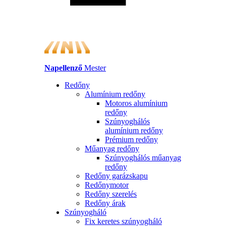
Napellenző
Mester
Redőny
Alumínium redőny
Motoros alumínium
redőny
Szúnyoghálós
alumínium redőny
Prémium redőny
Műanyag redőny
Szúnyoghálós műanyag
redőny
Redőny garázskapu
Redőnymotor
Redőny szerelés
Redőny árak
Szúnyogháló
Fix keretes szúnyogháló