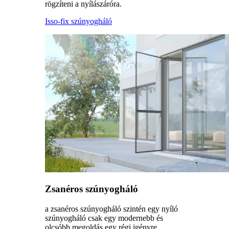
rögzíteni a nyílászáróra.
Isso-fix szúnyogháló
Zsanéros szúnyogháló
a zsanéros szúnyogháló szintén egy nyíló
szúnyogháló csak egy modernebb és
olcsóbb megoldás egy régi igényre.