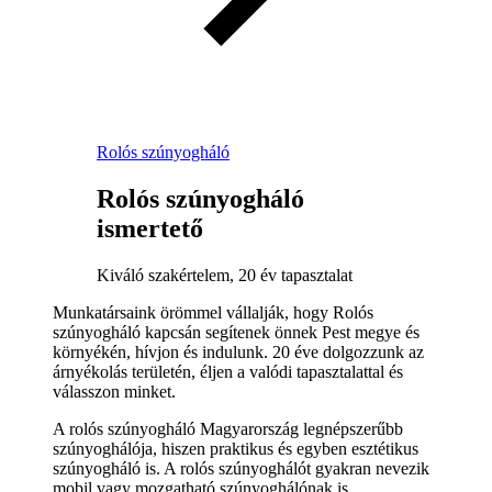
Rolós szúnyogháló
Rolós szúnyogháló
ismertető
Kiváló szakértelem, 20 év tapasztalat
Munkatársaink örömmel vállalják, hogy Rolós
szúnyogháló kapcsán segítenek önnek Pest megye és
környékén, hívjon és indulunk. 20 éve dolgozzunk az
árnyékolás területén, éljen a valódi tapasztalattal és
válasszon minket.
A rolós szúnyogháló Magyarország legnépszerűbb
szúnyoghálója, hiszen praktikus és egyben esztétikus
szúnyogháló is. A rolós szúnyoghálót gyakran nevezik
mobil vagy mozgatható szúnyoghálónak is.