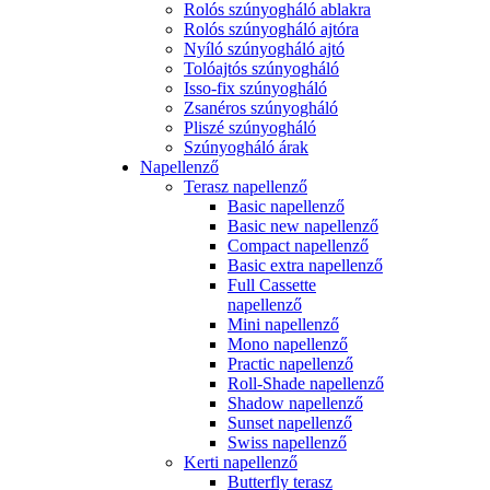
Rolós szúnyogháló ablakra
Rolós szúnyogháló ajtóra
Nyíló szúnyogháló ajtó
Tolóajtós szúnyogháló
Isso-fix szúnyogháló
Zsanéros szúnyogháló
Pliszé szúnyogháló
Szúnyogháló árak
Napellenző
Terasz napellenző
Basic napellenző
Basic new napellenző
Compact napellenző
Basic extra napellenző
Full Cassette
napellenző
Mini napellenző
Mono napellenző
Practic napellenző
Roll-Shade napellenző
Shadow napellenző
Sunset napellenző
Swiss napellenző
Kerti napellenző
Butterfly terasz