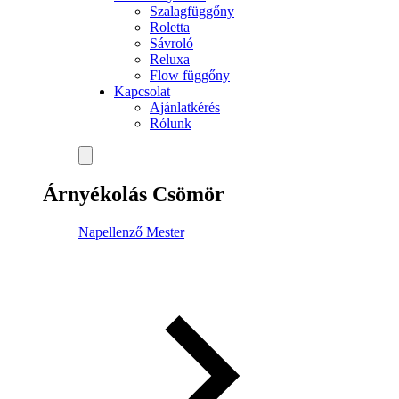
Szalagfüggőny
Roletta
Sávroló
Reluxa
Flow függőny
Kapcsolat
Ajánlatkérés
Rólunk
Árnyékolás Csömör
Napellenző Mester