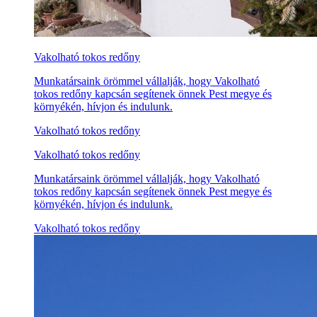
Vakolható tokos redőny
Munkatársaink örömmel vállalják, hogy Vakolható
tokos redőny kapcsán segítenek önnek Pest megye és
környékén, hívjon és indulunk.
Vakolható tokos redőny
Vakolható tokos redőny
Munkatársaink örömmel vállalják, hogy Vakolható
tokos redőny kapcsán segítenek önnek Pest megye és
környékén, hívjon és indulunk.
Vakolható tokos redőny