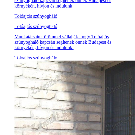
szúnyogháló kapcsán segítenek önnek Budapest és
környékén, hívjon és indulunk.
Tolóajtós szúnyogháló
Tolóajtós szúnyogháló
Munkatársaink örömmel vállalják, hogy Tolóajtós
szúnyogháló kapcsán segítenek önnek Budapest és
környékén, hívjon és indulunk.
Tolóajtós szúnyogháló