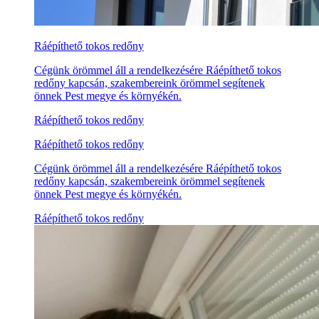
Ráépíthető tokos redőny
Cégünk örömmel áll a rendelkezésére Ráépíthető tokos
redőny kapcsán, szakembereink örömmel segítenek
önnek Pest megye és környékén.
Ráépíthető tokos redőny
Ráépíthető tokos redőny
Cégünk örömmel áll a rendelkezésére Ráépíthető tokos
redőny kapcsán, szakembereink örömmel segítenek
önnek Pest megye és környékén.
Ráépíthető tokos redőny