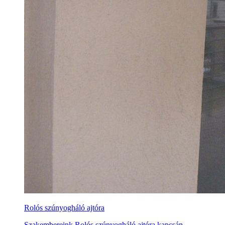
Rolós szúnyogháló ajtóra
Szakembereink Rolós szúnyogháló ajtóra kapcsán