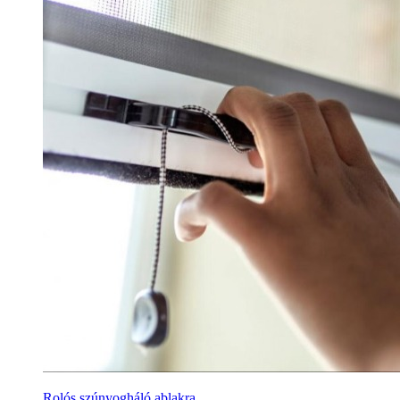
Rolós szúnyogháló ablakra