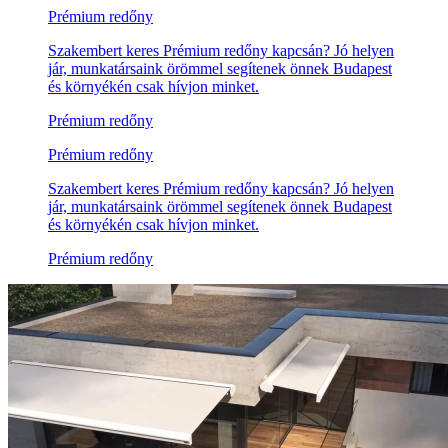
Prémium redőny
Szakembert keres Prémium redőny kapcsán? Jó helyen
jár, munkatársaink örömmel segítenek önnek Budapest
és környékén csak hívjon minket.
Prémium redőny
Prémium redőny
Szakembert keres Prémium redőny kapcsán? Jó helyen
jár, munkatársaink örömmel segítenek önnek Budapest
és környékén csak hívjon minket.
Prémium redőny