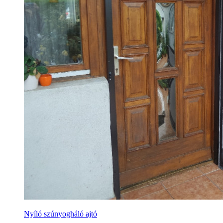
Nyíló szúnyogháló ajtó