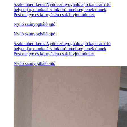
Szakembert keres Nyíló szúnyogháló ajtó kapcsán? Jó
helyen jár, munkatársaink örömmel segítenek önnek
Pest megye és környékén csak hívjon minket.
Nyíló szúnyogháló ajtó
Nyíló szúnyogháló ajtó
Szakembert keres Nyíló szúnyogháló ajtó kapcsán? Jó
helyen jár, munkatársaink örömmel segítenek önnek
Pest megye és környékén csak hívjon minket.
Nyíló szúnyogháló ajtó