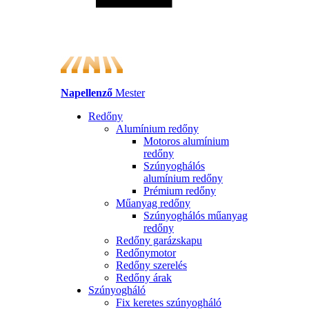
Napellenző
Mester
Redőny
Alumínium redőny
Motoros alumínium
redőny
Szúnyoghálós
alumínium redőny
Prémium redőny
Műanyag redőny
Szúnyoghálós műanyag
redőny
Redőny garázskapu
Redőnymotor
Redőny szerelés
Redőny árak
Szúnyogháló
Fix keretes szúnyogháló