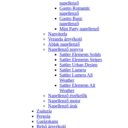
napellenző
Gastro Romantic
napellenző
Gastro Basic
napellenző
Mini Party napellenző
Napvitorla
Veranda árnyékoló
Ablak napellenző
Napellenző ponyva
Sattler Elements Solids
Sattler Elements Stripes
Sattler Urban Design
Sattler Lumera
Sattler Lumera All
Weather
Sattler Elements All
Weather
Napellenző érzékelők
Napellenző motor
Napellenző árak
Zsaluzia
Pergola
Garázskapu
Belső árnyékoló