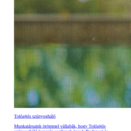
Tolóajtós szúnyogháló
Munkatársaink örömmel vállalják, hogy Tolóajtós