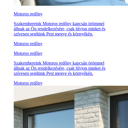
Motoros redőny
Szakembereink Motoros redőny kapcsán örömmel
állnak az Ön rendelkezésére, csak hívjon minket és
szívesen segítünk Pest megye és környékén.
Motoros redőny
Motoros redőny
Szakembereink Motoros redőny kapcsán örömmel
állnak az Ön rendelkezésére, csak hívjon minket és
szívesen segítünk Pest megye és környékén.
Motoros redőny