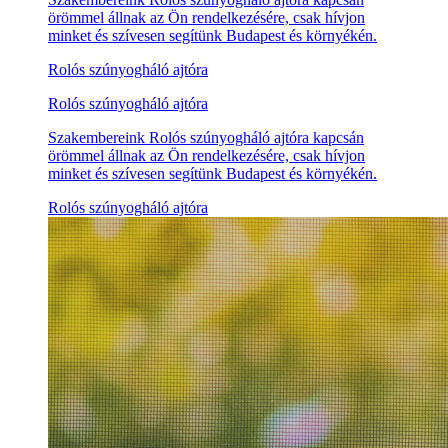
örömmel állnak az Ön rendelkezésére, csak hívjon
minket és szívesen segítünk Budapest és környékén.
Rolós szúnyogháló ajtóra
Rolós szúnyogháló ajtóra
Szakembereink Rolós szúnyogháló ajtóra kapcsán
örömmel állnak az Ön rendelkezésére, csak hívjon
minket és szívesen segítünk Budapest és környékén.
Rolós szúnyogháló ajtóra