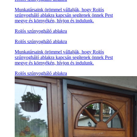
Munkatársaink örömmel vállalják, hogy Rolós
szúnyogháló ablakra kapcsán segítenek önnek Pest
megye és környékén, hívjon és indulunk.
Rolós szúnyogháló ablakra
Rolós szúnyogháló ablakra
Munkatársaink örömmel vállalják, hogy Rolós
szúnyogháló ablakra kapcsán segítenek önnek Pest
megye és környékén, hívjon és indulunk.
Rolós szúnyogháló ablakra