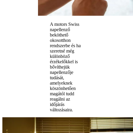
A motors Swiss
napellenző
beköthető
okosotthon
rendszerbe és ha
szeretné még
különböző
érzékelőkkel is
bővíthejük
napellenzője
tudását,
amelyeknek
köszönhetően
magától tudd
reagálni az
időjárás
változásaira.