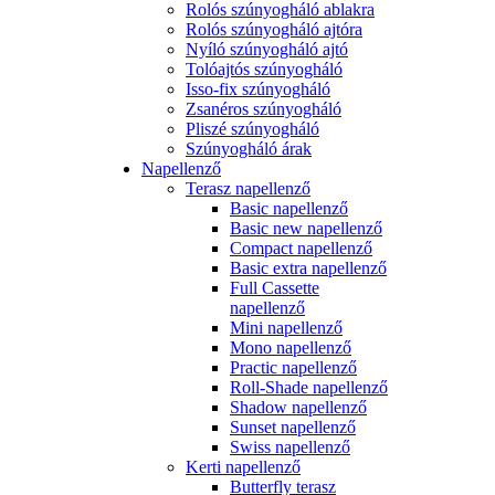
Rolós szúnyogháló ablakra
Rolós szúnyogháló ajtóra
Nyíló szúnyogháló ajtó
Tolóajtós szúnyogháló
Isso-fix szúnyogháló
Zsanéros szúnyogháló
Pliszé szúnyogháló
Szúnyogháló árak
Napellenző
Terasz napellenző
Basic napellenző
Basic new napellenző
Compact napellenző
Basic extra napellenző
Full Cassette
napellenző
Mini napellenző
Mono napellenző
Practic napellenző
Roll-Shade napellenző
Shadow napellenző
Sunset napellenző
Swiss napellenző
Kerti napellenző
Butterfly terasz