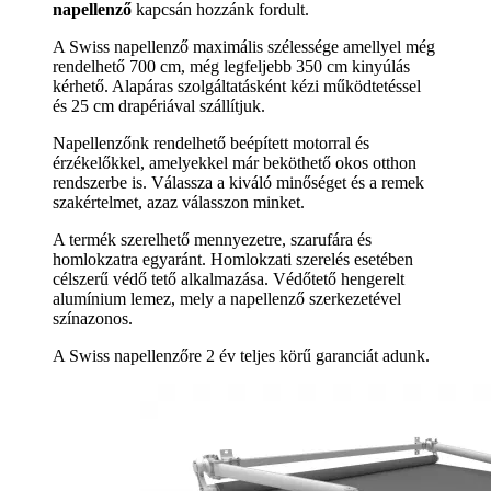
napellenző
kapcsán hozzánk fordult.
A Swiss napellenző maximális szélessége amellyel még
rendelhető 700 cm, még legfeljebb 350 cm kinyúlás
kérhető. Alapáras szolgáltatásként kézi működtetéssel
és 25 cm drapériával szállítjuk.
Napellenzőnk rendelhető beépített motorral és
érzékelőkkel, amelyekkel már beköthető okos otthon
rendszerbe is. Válassza a kiváló minőséget és a remek
szakértelmet, azaz válasszon minket.
A termék szerelhető mennyezetre, szarufára és
homlokzatra egyaránt. Homlokzati szerelés esetében
célszerű védő tető alkalmazása. Védőtető hengerelt
alumínium lemez, mely a napellenző szerkezetével
színazonos.
A Swiss napellenzőre 2 év teljes körű garanciát adunk.