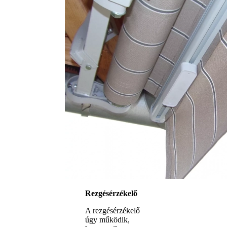
Rezgésérzékelő
A rezgésérzékelő
úgy működik,