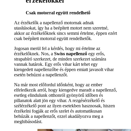
érzékelőkkel
Csak motorral együtt rendelhető
Az érzékelők a napellenző motornak adnak
utasításokat, így ha a beépített motort nem szeretné,
akkor az érzékelőknek sincs semmi értelme, éppen ezért
csak beépített motorral együtt rendelhetők.
Jogosan merül fel a kérdés, hogy mi értelme az
érzékelőknek. Nos, a
Swiss napellenző
egy erős,
strapabíró szerkezet, de minden szerkezet számára
vannak határok. Egy erős vihar kárt tehet egy
kiengedett napellenzőbe és éppen emiatt javasolt vihar
esetén behúzni a napellenzőt.
Na már most előfordul időnként, hogy az ember
elfeledkezik arról, hogy kiengedve maradt a napellenző,
esetleg elindulunk otthonról gyönyörű időben és
pillanatok alatt jön egy vihar. A rezgésérzékelő és
szélérzékelő pont az ilyen esetekben hasznosak, hiszen
érzékelni fogják az erős szelet és automatikusan
behúzák a napellenzőt, ezzel akadályozva meg a
meghibásodást.