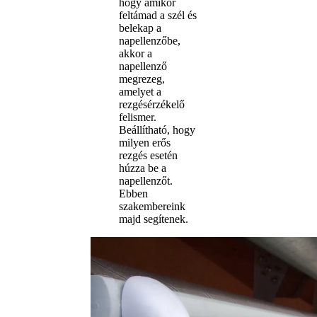
hogy amikor
feltámad a szél és
belekap a
napellenzőbe,
akkor a
napellenző
megrezeg,
amelyet a
rezgésérzékelő
felismer.
Beállítható, hogy
milyen erős
rezgés esetén
húzza be a
napellenzőt.
Ebben
szakembereink
majd segítenek.