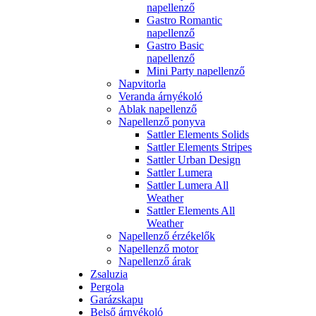
napellenző
Gastro Romantic
napellenző
Gastro Basic
napellenző
Mini Party napellenző
Napvitorla
Veranda árnyékoló
Ablak napellenző
Napellenző ponyva
Sattler Elements Solids
Sattler Elements Stripes
Sattler Urban Design
Sattler Lumera
Sattler Lumera All
Weather
Sattler Elements All
Weather
Napellenző érzékelők
Napellenző motor
Napellenző árak
Zsaluzia
Pergola
Garázskapu
Belső árnyékoló