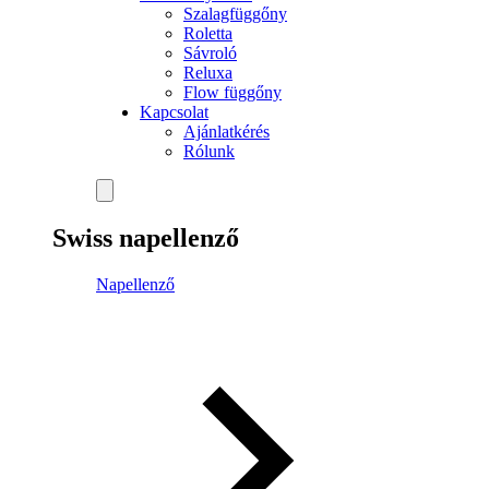
Szalagfüggőny
Roletta
Sávroló
Reluxa
Flow függőny
Kapcsolat
Ajánlatkérés
Rólunk
Swiss napellenző
Napellenző