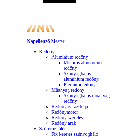
Napellenző
Mester
Redőny
Alumínium redőny
Motoros alumínium
redőny
Szúnyoghálós
alumínium redőny
Prémium redőny
Műanyag redőny
Szúnyoghálós műanyag
redőny
Redőny garázskapu
Redőnymotor
Redőny szerelés
Redőny árak
Szúnyogháló
Fix keretes szúnyogháló