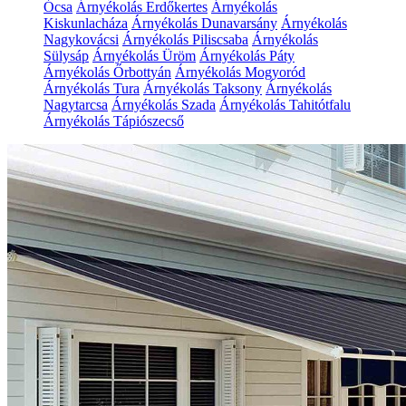
Ócsa
Árnyékolás Erdőkertes
Árnyékolás
Kiskunlacháza
Árnyékolás Dunavarsány
Árnyékolás
Nagykovácsi
Árnyékolás Piliscsaba
Árnyékolás
Sülysáp
Árnyékolás Üröm
Árnyékolás Páty
Árnyékolás Őrbottyán
Árnyékolás Mogyoród
Árnyékolás Tura
Árnyékolás Taksony
Árnyékolás
Nagytarcsa
Árnyékolás Szada
Árnyékolás Tahitótfalu
Árnyékolás Tápiószecső