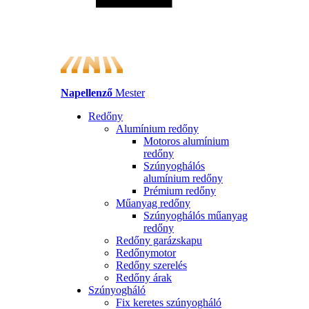
Napellenző
Mester
Redőny
Alumínium redőny
Motoros alumínium
redőny
Szúnyoghálós
alumínium redőny
Prémium redőny
Műanyag redőny
Szúnyoghálós műanyag
redőny
Redőny garázskapu
Redőnymotor
Redőny szerelés
Redőny árak
Szúnyogháló
Fix keretes szúnyogháló