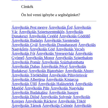
Címkék
Ön hol venni igénybe a segítségünket?
Árnyékolás Pest megye
Árnyékolás Érd
Árnyékolás
Vác
Árnyékolás Szigetszentmiklós
Árnyékolás
Dunakeszi
Árnyékolás Cegléd
Árnyékolás Gödöllő
Árnyékolás Budaörs
Árnyékolás Szentendre
Árnyékolás Gyál
Árnyékolás Dunaharaszti
Árnyékolás
Nagykőrös
Árnyékolás Göd
Árnyékolás Vecsés
Árnyékolás Fót
Árnyékolás Veresegyház
Árnyékolás
Gyömrő
Árnyékolás Monor
Árnyékolás Szigethalom
Árnyékolás Pomáz
Árnyékolás Százhalombatta
Árnyékolás Dabas
Árnyékolás Pécel
Árnyékolás
Budakeszi
Árnyékolás Biatorbágy
Árnyékolás Abony
Árnyékolás Törökbálint
Árnyékolás Pilisvörösvár
Árnyékolás Albertirsa
Árnyékolás Kistarcsa
Árnyékolás Üllő
Árnyékolás Halásztelek
Árnyékolás
Maglód
Árnyékolás Pilis
Árnyékolás Nagykáta
Árnyékolás Budakalász
Árnyékolás Isaszeg
Árnyékolás Diósd
Árnyékolás Solymár
Árnyékolás
Kerepes
Árnyékolás Ráckeve
Árnyékolás Tököl
Árnyékolás Tárnok
Árnyékolás Csömör
Árnyékolás