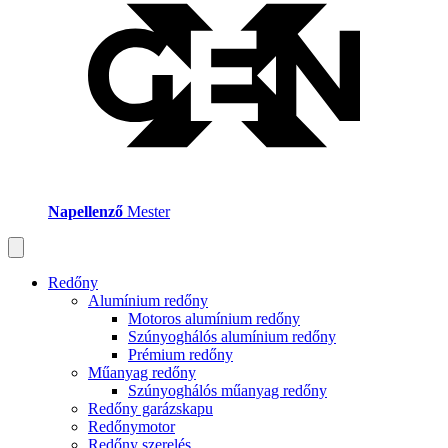
Napellenző
Mester
Redőny
Alumínium redőny
Motoros alumínium redőny
Szúnyoghálós alumínium redőny
Prémium redőny
Műanyag redőny
Szúnyoghálós műanyag redőny
Redőny garázskapu
Redőnymotor
Redőny szerelés