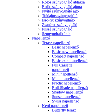
Rolós szúnyogháló ablakra
Rolós szúnyogháló ajtóra
Nyíló szúnyogháló ajtó
Tolóajtós szúnyogháló
Isso-fix szúnyogháló
Zsanéros szúnyogháló
Pliszé szúnyogháló
Szúnyogháló árak
Napellenző
Terasz napellenző
Basic napellenző
Basic new napellenző
Compact napellenző
Basic extra napellenző
Full Cassette
napellenző
Mini napellenző
Mono napellenző
Practic napellenző
Roll-Shade napellenző
Shadow napellenző
Sunset napellenző
Swiss napellenző
Kerti napellenző
Butterfly terasz