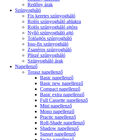
Redőny árak
Szúnyogháló
Fix keretes szúnyogháló
Rolós szúnyogháló ablakra
Rolós szúnyogháló ajtóra
Nyíló szúnyogháló ajtó
Tolóajtós szúnyogháló
Isso-fix szúnyogháló
Zsanéros szúnyogháló
Pliszé szúnyogháló
Szúnyogháló árak
Napellenző
Terasz napellenző
Basic napellenző
Basic new napellenző
Compact napellenző
Basic extra napellenző
Full Cassette napellenző
Mini napellenző
Mono napellenző
Practic napellenző
Roll-Shade napellenző
Shadow napellenző
Sunset napellenző
Swiss napellenző