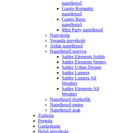
napellenző
Gastro Romantic
napellenző
Gastro Basic
napellenző
Mini Party napellenző
Napvitorla
Veranda árnyékoló
Ablak napellenző
Napellenző ponyva
Sattler Elements Solids
Sattler Elements Stripes
Sattler Urban Design
Sattler Lumera
Sattler Lumera All
Weather
Sattler Elements All
Weather
Napellenző érzékelők
Napellenző motor
Napellenző árak
Zsaluzia
Pergola
Garázskapu
Belső árnyékoló