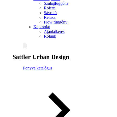
Szalagfüggőny
Roletta
Sávroló
Reluxa
Flow függőny
Kapcsolat
Ajánlatkérés
Rólunk
Sattler Urban Design
Ponyva katalógus