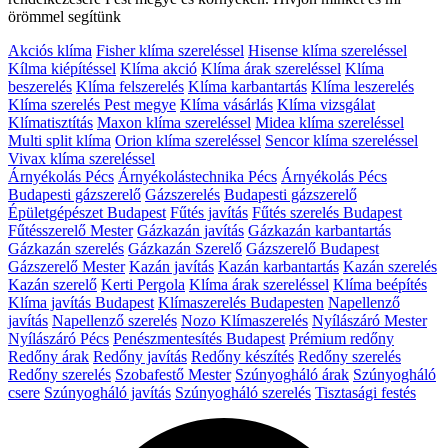
örömmel segítünk
Akciós klíma
Fisher klíma szereléssel
Hisense klíma szereléssel
Kílma kiépítéssel
Klíma akció
Klíma árak szereléssel
Klíma
beszerelés
Klíma felszerelés
Klíma karbantartás
Klíma leszerelés
Klíma szerelés Pest megye
Klíma vásárlás
Klíma vizsgálat
Klímatisztítás
Maxon klíma szereléssel
Midea klíma szereléssel
Multi split klíma
Orion klíma szereléssel
Sencor klíma szereléssel
Vivax klíma szereléssel
Árnyékolás Pécs
Árnyékolástechnika Pécs
Árnyékolás Pécs
Budapesti gázszerelő
Gázszerelés
Budapesti gázszerelő
Épületgépészet Budapest
Fűtés javítás
Fűtés szerelés Budapest
Fűtésszerelő Mester
Gázkazán javítás
Gázkazán karbantartás
Gázkazán szerelés
Gázkazán Szerelő
Gázszerelő Budapest
Gázszerelő Mester
Kazán javítás
Kazán karbantartás
Kazán szerelés
Kazán szerelő
Kerti Pergola
Klíma árak szereléssel
Klíma beépítés
Klíma javítás Budapest
Klímaszerelés Budapesten
Napellenző
javítás
Napellenző szerelés
Nozo Klímaszerelés
Nyílászáró Mester
Nyílászáró Pécs
Penészmentesítés Budapest
Prémium redőny
Redőny árak
Redőny javítás
Redőny készítés
Redőny szerelés
Redőny szerelés
Szobafestő Mester
Szúnyogháló árak
Szúnyogháló
csere
Szúnyogháló javítás
Szúnyogháló szerelés
Tisztasági festés