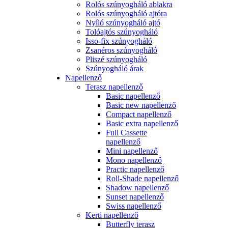
Rolós szúnyogháló ablakra
Rolós szúnyogháló ajtóra
Nyíló szúnyogháló ajtó
Tolóajtós szúnyogháló
Isso-fix szúnyogháló
Zsanéros szúnyogháló
Pliszé szúnyogháló
Szúnyogháló árak
Napellenző
Terasz napellenző
Basic napellenző
Basic new napellenző
Compact napellenző
Basic extra napellenző
Full Cassette
napellenző
Mini napellenző
Mono napellenző
Practic napellenző
Roll-Shade napellenző
Shadow napellenző
Sunset napellenző
Swiss napellenző
Kerti napellenző
Butterfly terasz