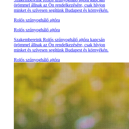
örömmel állnak az Ön rendelkezésére, csak hívjon
minket és szívesen segítünk Budapest és környékén.
Rolós szúnyogháló ajtóra
Rolós szúnyogháló ajtóra
Szakembereink Rolós szúnyogháló ajtóra kapcsán
örömmel állnak az Ön rendelkezésére, csak hívjon
minket és szívesen segítünk Budapest és környékén.
Rolós szúnyogháló ajtóra