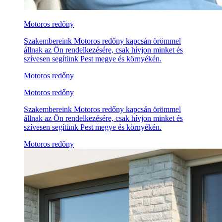
Motoros redőny
Szakembereink Motoros redőny kapcsán örömmel
állnak az Ön rendelkezésére, csak hívjon minket és
szívesen segítünk Pest megye és környékén.
Motoros redőny
Motoros redőny
Szakembereink Motoros redőny kapcsán örömmel
állnak az Ön rendelkezésére, csak hívjon minket és
szívesen segítünk Pest megye és környékén.
Motoros redőny