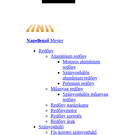
Napellenző
Mester
Redőny
Alumínium redőny
Motoros alumínium
redőny
Szúnyoghálós
alumínium redőny
Prémium redőny
Műanyag redőny
Szúnyoghálós műanyag
redőny
Redőny garázskapu
Redőnymotor
Redőny szerelés
Redőny árak
Szúnyogháló
Fix keretes szúnyogháló