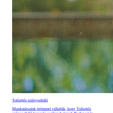
Tolóajtós szúnyogháló
Munkatársaink örömmel vállalják, hogy Tolóajtós