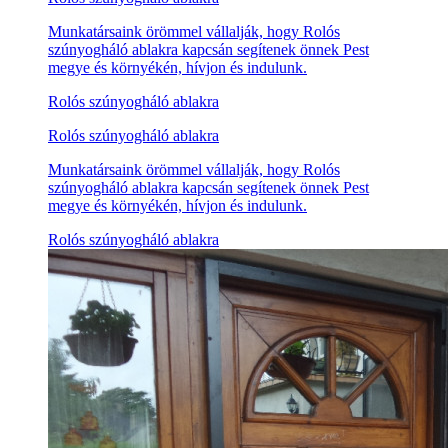
Munkatársaink örömmel vállalják, hogy Rolós
szúnyogháló ablakra kapcsán segítenek önnek Pest
megye és környékén, hívjon és indulunk.
Rolós szúnyogháló ablakra
Rolós szúnyogháló ablakra
Munkatársaink örömmel vállalják, hogy Rolós
szúnyogháló ablakra kapcsán segítenek önnek Pest
megye és környékén, hívjon és indulunk.
Rolós szúnyogháló ablakra