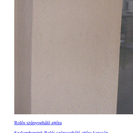
Rolós szúnyogháló ajtóra
Szakembereink Rolós szúnyogháló ajtóra kapcsán