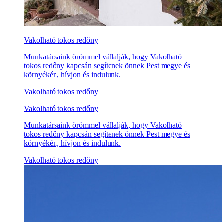
Vakolható tokos redőny
Munkatársaink örömmel vállalják, hogy Vakolható
tokos redőny kapcsán segítenek önnek Pest megye és
környékén, hívjon és indulunk.
Vakolható tokos redőny
Vakolható tokos redőny
Munkatársaink örömmel vállalják, hogy Vakolható
tokos redőny kapcsán segítenek önnek Pest megye és
környékén, hívjon és indulunk.
Vakolható tokos redőny