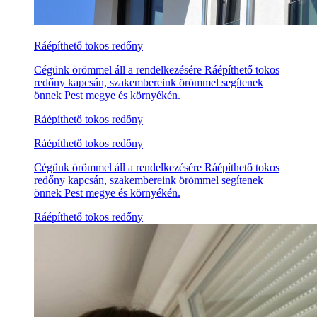
Ráépíthető tokos redőny
Cégünk örömmel áll a rendelkezésére Ráépíthető tokos
redőny kapcsán, szakembereink örömmel segítenek
önnek Pest megye és környékén.
Ráépíthető tokos redőny
Ráépíthető tokos redőny
Cégünk örömmel áll a rendelkezésére Ráépíthető tokos
redőny kapcsán, szakembereink örömmel segítenek
önnek Pest megye és környékén.
Ráépíthető tokos redőny