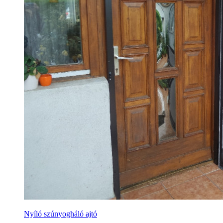
Nyíló szúnyogháló ajtó