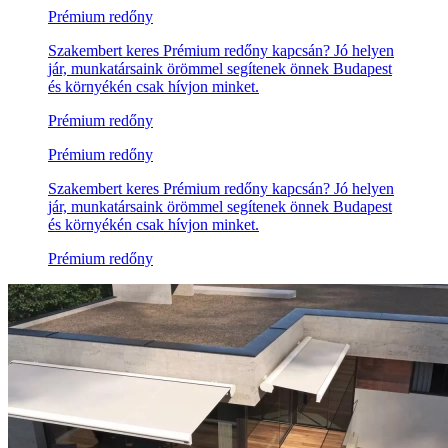
Prémium redőny
Szakembert keres Prémium redőny kapcsán? Jó helyen
jár, munkatársaink örömmel segítenek önnek Budapest
és környékén csak hívjon minket.
Prémium redőny
Prémium redőny
Szakembert keres Prémium redőny kapcsán? Jó helyen
jár, munkatársaink örömmel segítenek önnek Budapest
és környékén csak hívjon minket.
Prémium redőny