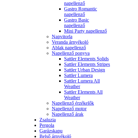
napellenző
Gastro Romantic
napellenző
Gastro Basic
napellenző
Mini Party napellenző
Napvitorla
Veranda árnyékoló
Ablak napellenző
Napellenző ponyva
Sattler Elements Solids
Sattler Elements Stripes
Sattler Urban Design
Sattler Lumera
Sattler Lumera All
Weather
Sattler Elements All
Weather
Napellenző érzékelők
Napellenző motor
Napellenző árak
Zsaluzia
Pergola
Garázskapu
Belső árnyékoló