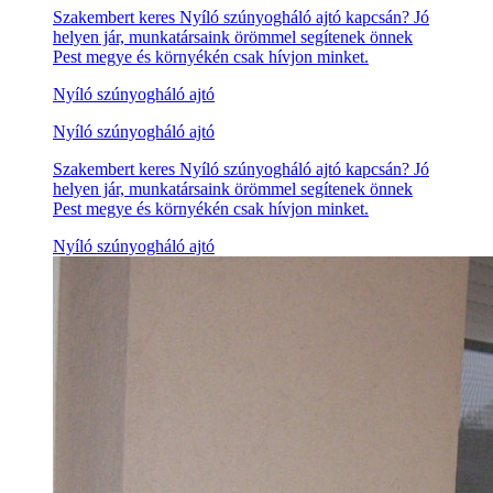
Szakembert keres Nyíló szúnyogháló ajtó kapcsán? Jó
helyen jár, munkatársaink örömmel segítenek önnek
Pest megye és környékén csak hívjon minket.
Nyíló szúnyogháló ajtó
Nyíló szúnyogháló ajtó
Szakembert keres Nyíló szúnyogháló ajtó kapcsán? Jó
helyen jár, munkatársaink örömmel segítenek önnek
Pest megye és környékén csak hívjon minket.
Nyíló szúnyogháló ajtó