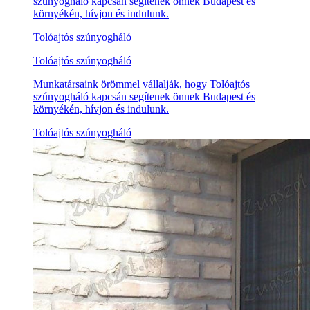
szúnyogháló kapcsán segítenek önnek Budapest és
környékén, hívjon és indulunk.
Tolóajtós szúnyogháló
Tolóajtós szúnyogháló
Munkatársaink örömmel vállalják, hogy Tolóajtós
szúnyogháló kapcsán segítenek önnek Budapest és
környékén, hívjon és indulunk.
Tolóajtós szúnyogháló