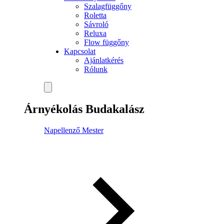
Szalagfüggőny
Roletta
Sávroló
Reluxa
Flow függőny
Kapcsolat
Ajánlatkérés
Rólunk
Árnyékolás Budakalász
Napellenző Mester