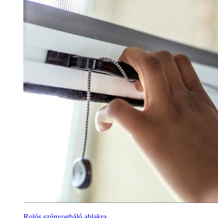
Rolós szúnyogháló ablakra