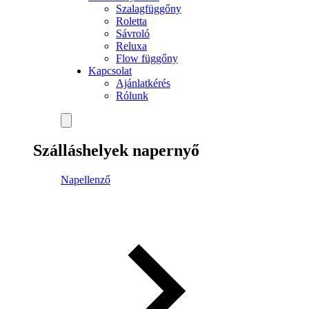
Szalagfüggőny
Roletta
Sávroló
Reluxa
Flow függőny
Kapcsolat
Ajánlatkérés
Rólunk
Szálláshelyek napernyő
Napellenző