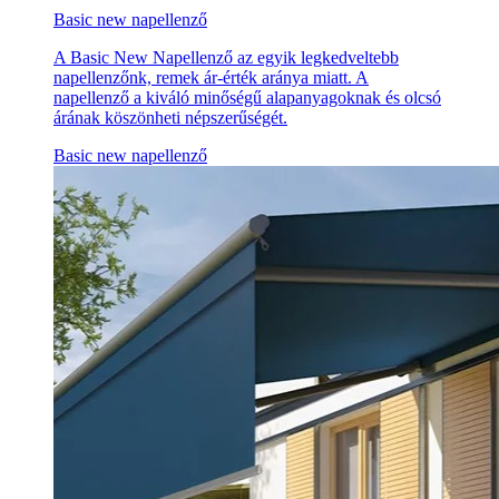
Basic new napellenző
A Basic New Napellenző az egyik legkedveltebb
napellenzőnk, remek ár-érték aránya miatt. A
napellenző a kiváló minőségű alapanyagoknak és olcsó
árának köszönheti népszerűségét.
Basic new napellenző