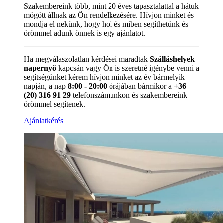
Szakembereink több, mint 20 éves tapasztalattal a hátuk
mögött állnak az Ön rendelkezésére. Hívjon minket és
mondja el nekünk, hogy hol és miben segíthetünk és
örömmel adunk önnek is egy ajánlatot.
Ha megválaszolatlan kérdései maradtak
Szálláshelyek
napernyő
kapcsán vagy Ön is szeretné igénybe venni a
segítségünket kérem hívjon minket az év bármelyik
napján, a nap
8:00 - 20:00
órájában bármikor a
+36
(20) 316 91 29
telefonszámunkon és szakembereink
örömmel segítenek.
Ajánlatkérés