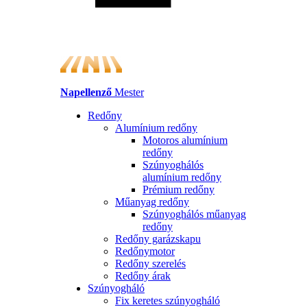
Napellenző
Mester
Redőny
Alumínium redőny
Motoros alumínium
redőny
Szúnyoghálós
alumínium redőny
Prémium redőny
Műanyag redőny
Szúnyoghálós műanyag
redőny
Redőny garázskapu
Redőnymotor
Redőny szerelés
Redőny árak
Szúnyogháló
Fix keretes szúnyogháló