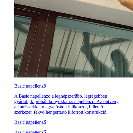
Basic napellenző
A Basic napellenző a legnépszerűbb, legrégebben
gyártott, kipróbált könyökkaros napellenző. Az öntvény
alkatrészekkel megvalósított falikonzol, billentő
szerkezet, fekvő hengertartó kiforrott konstrukció.
Basic napellenző
Basic napellenző