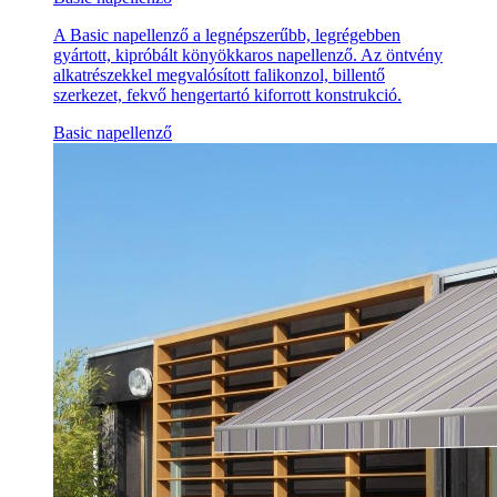
A Basic napellenző a legnépszerűbb, legrégebben
gyártott, kipróbált könyökkaros napellenző. Az öntvény
alkatrészekkel megvalósított falikonzol, billentő
szerkezet, fekvő hengertartó kiforrott konstrukció.
Basic napellenző