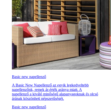
Basic new napellenző
A Basic New Napellenző az egyik legkedveltebb
napellenzőnk, remek ár-érték aránya miatt. A
napellenző a kiváló minőségű alapanyagoknak és olcsó
árának köszönheti népszerűségét.
Basic new napellenző