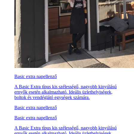
Basic extra napellenző
A Basic Extra típus kis szélességű, nagyobb kinyúlású
ernyők esetén alkalmazható. Ideális üzlethelyiségek,
boltok és vendéglátó egységek számára.
Basic extra napellenző
Basic extra napellenző
A Basic Extra típus kis szélességű, nagyobb kinyúlású
ernyők esetén alkalmazható. Ideális üzlethelyiségek,