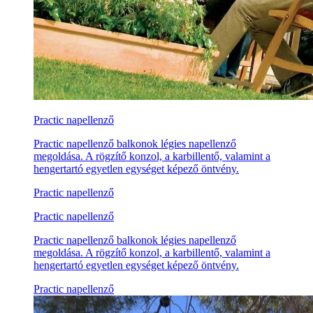
Practic napellenző
Practic napellenző balkonok légies napellenző
megoldása. A rögzítő konzol, a karbillentő, valamint a
hengertartó egyetlen egységet képező öntvény.
Practic napellenző
Practic napellenző
Practic napellenző balkonok légies napellenző
megoldása. A rögzítő konzol, a karbillentő, valamint a
hengertartó egyetlen egységet képező öntvény.
Practic napellenző