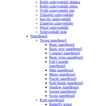
Rolós szúnyogháló ablakra
Rolós szúnyogháló ajtóra
Nyíló szúnyogháló ajtó
Tolóajtós szúnyogháló
Isso-fix szúnyogháló
Zsanéros szúnyogháló
Pliszé szúnyogháló
Szúnyogháló árak
Napellenző
Terasz napellenző
Basic napellenző
Basic new napellenző
Compact napellenző
Basic extra napellenző
Full Cassette
napellenző
Mini napellenző
Mono napellenző
Practic napellenző
Roll-Shade napellenző
Shadow napellenző
Sunset napellenző
Swiss napellenző
Kerti napellenző
Butterfly terasz