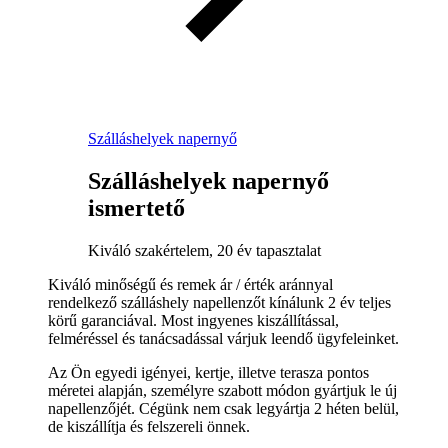
Szálláshelyek napernyő
Szálláshelyek napernyő
ismertető
Kiváló szakértelem, 20 év tapasztalat
Kiváló minőségű és remek ár / érték aránnyal
rendelkező szálláshely napellenzőt kínálunk 2 év teljes
körű garanciával. Most ingyenes kiszállítással,
felméréssel és tanácsadással várjuk leendő ügyfeleinket.
Az Ön egyedi igényei, kertje, illetve terasza pontos
méretei alapján, személyre szabott módon gyártjuk le új
napellenzőjét. Cégünk nem csak legyártja 2 héten belül,
de kiszállítja és felszereli önnek.