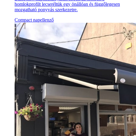
homlokprofilt lecseréltük egy önállóan és függőlegesen
mozgatható ponyvás szerkezetre.
Compact napellenző