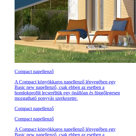
Compact napellenző
A Compact könyökkaros napellenző lényegében egy
Basic new napellenző, csak ebben az esetben a
homlokprofilt lecseréltük egy önállóan és függőlegesen
mozgatható ponyvás szerkezetre.
Compact napellenző
Compact napellenző
A Compact könyökkaros napellenző lényegében egy
Basic new napellenző, csak ebben az esetben a