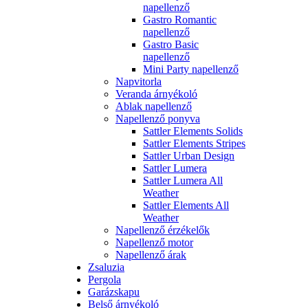
napellenző
Gastro Romantic
napellenző
Gastro Basic
napellenző
Mini Party napellenző
Napvitorla
Veranda árnyékoló
Ablak napellenző
Napellenző ponyva
Sattler Elements Solids
Sattler Elements Stripes
Sattler Urban Design
Sattler Lumera
Sattler Lumera All
Weather
Sattler Elements All
Weather
Napellenző érzékelők
Napellenző motor
Napellenző árak
Zsaluzia
Pergola
Garázskapu
Belső árnyékoló