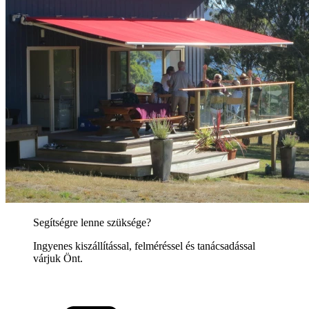
Segítségre lenne szüksége?
Ingyenes kiszállítással, felméréssel és tanácsadással
várjuk Önt.