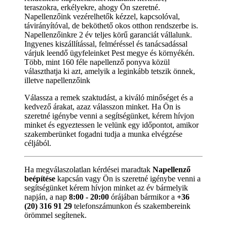
teraszokra, erkélyekre, ahogy Ön szeretné.
Napellenzőink vezérelhetők kézzel, kapcsolóval,
távirányítóval, de beköthető okos otthon rendszerbe is.
Napellenzőinkre 2 év teljes körű garanciát vállalunk.
Ingyenes kiszállítással, felméréssel és tanácsadással
várjuk leendő ügyfeleinket Pest megye és környékén.
Több, mint 160 féle napellenző ponyva közül
választhatja ki azt, amelyik a leginkább tetszik önnek,
illetve napellenzőink
Válassza a remek szaktudást, a kiváló minőséget és a
kedvező árakat, azaz válasszon minket. Ha Ön is
szeretné igénybe venni a segítségünket, kérem hívjon
minket és egyeztessen le velünk egy időpontot, amikor
szakemberünket fogadni tudja a munka elvégzése
céljából.
Ha megválaszolatlan kérdései maradtak
Napellenző
beépítése
kapcsán vagy Ön is szeretné igénybe venni a
segítségünket kérem hívjon minket az év bármelyik
napján, a nap
8:00 - 20:00
órájában bármikor a
+36
(20) 316 91 29
telefonszámunkon és szakembereink
örömmel segítenek.