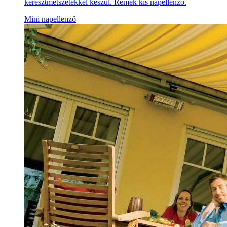
keresztmetszetekkel készül. Remek kis napellenző.
Mini napellenző