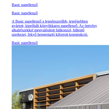
Basic napellenző
Basic napellenző
A Basic napellenző a legnépszerűbb, legrégebben
gyártott, kipróbált könyökkaros napellenző. Az öntvény
alkatrészekkel megvalósított falikonzol, billentő
szerkezet, fekvő hengertartó kiforrott konstrukció.
Basic napellenző