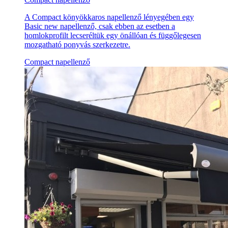
A Compact könyökkaros napellenző lényegében egy
Basic new napellenző, csak ebben az esetben a
homlokprofilt lecseréltük egy önállóan és függőlegesen
mozgatható ponyvás szerkezetre.
Compact napellenző