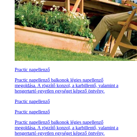
Practic napellenző
Practic napellenző balkonok légies napellenző
megoldása. A rögzítő konzol, a karbillentő, valamint a
hengertartó egyetlen egységet képező öntvény.
Practic napellenző
Practic napellenző
Practic napellenző balkonok légies napellenző
megoldása. A rögzítő konzol, a karbillentő, valamint a
hengertartó egyetlen egységet képező öntvény.