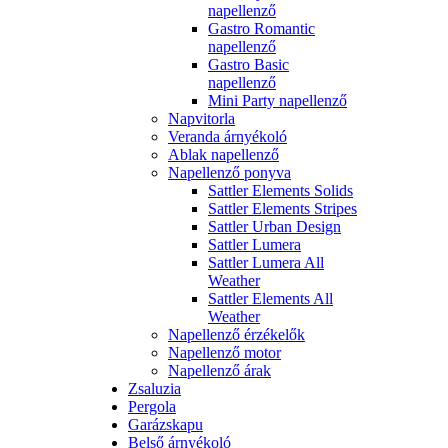
napellenző
Gastro Romantic
napellenző
Gastro Basic
napellenző
Mini Party napellenző
Napvitorla
Veranda árnyékoló
Ablak napellenző
Napellenző ponyva
Sattler Elements Solids
Sattler Elements Stripes
Sattler Urban Design
Sattler Lumera
Sattler Lumera All
Weather
Sattler Elements All
Weather
Napellenző érzékelők
Napellenző motor
Napellenző árak
Zsaluzia
Pergola
Garázskapu
Belső árnyékoló