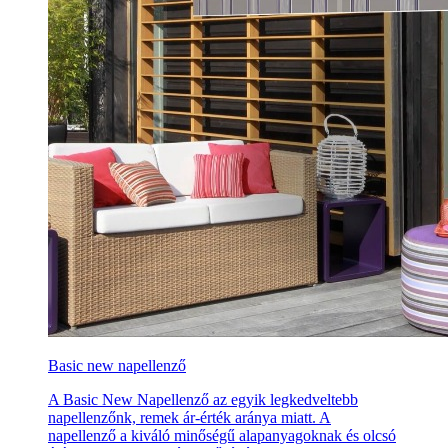
Basic new napellenző
A Basic New Napellenző az egyik legkedveltebb
napellenzőnk, remek ár-érték aránya miatt. A
napellenző a kiváló minőségű alapanyagoknak és olcsó