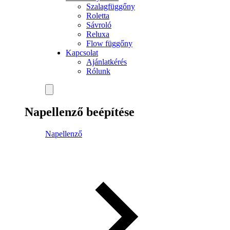
Szalagfüggőny
Roletta
Sávroló
Reluxa
Flow függőny
Kapcsolat
Ajánlatkérés
Rólunk
Napellenző beépítése
Napellenző