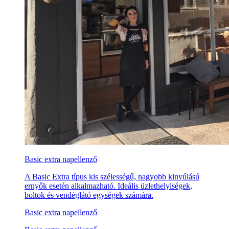
Basic extra napellenző
A Basic Extra típus kis szélességű, nagyobb kinyúlású
ernyők esetén alkalmazható. Ideális üzlethelyiségek,
boltok és vendéglátó egységek számára.
Basic extra napellenző