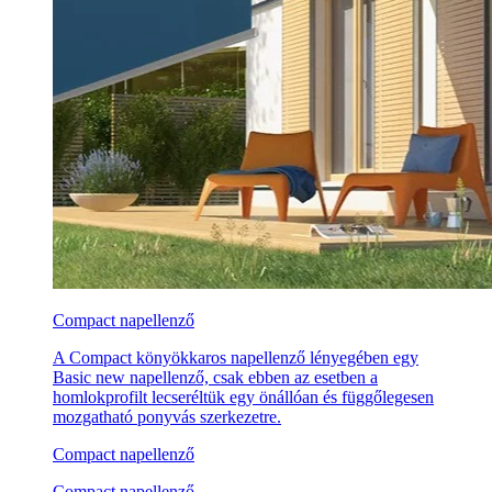
Compact napellenző
A Compact könyökkaros napellenző lényegében egy
Basic new napellenző, csak ebben az esetben a
homlokprofilt lecseréltük egy önállóan és függőlegesen
mozgatható ponyvás szerkezetre.
Compact napellenző
Compact napellenző