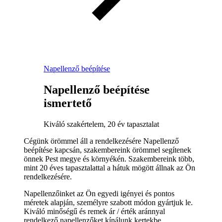
Napellenző beépítése
Napellenző beépítése
ismertető
Kiváló szakértelem, 20 év tapasztalat
Cégünk örömmel áll a rendelkezésére Napellenző
beépítése kapcsán, szakembereink örömmel segítenek
önnek Pest megye és környékén. Szakembereink több,
mint 20 éves tapasztalattal a hátuk mögött állnak az Ön
rendelkezésére.
Napellenzőinket az Ön egyedi igényei és pontos
méretek alapján, személyre szabott módon gyártjuk le.
Kiváló minőségű és remek ár / érték aránnyal
rendelkező napellenzőket kínálunk kertekbe,