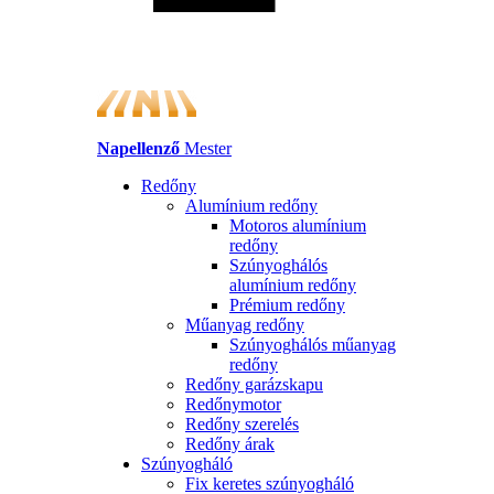
Napellenző
Mester
Redőny
Alumínium redőny
Motoros alumínium
redőny
Szúnyoghálós
alumínium redőny
Prémium redőny
Műanyag redőny
Szúnyoghálós műanyag
redőny
Redőny garázskapu
Redőnymotor
Redőny szerelés
Redőny árak
Szúnyogháló
Fix keretes szúnyogháló