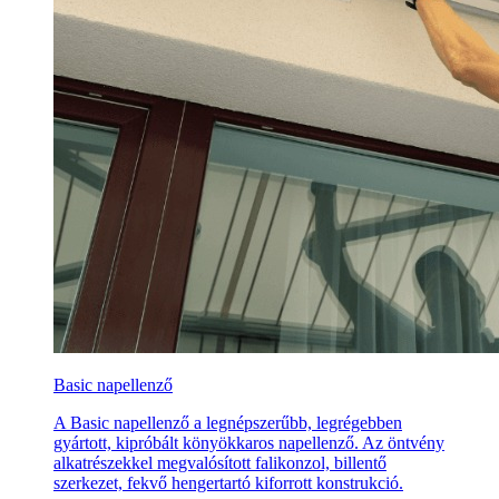
Basic napellenző
A Basic napellenző a legnépszerűbb, legrégebben
gyártott, kipróbált könyökkaros napellenző. Az öntvény
alkatrészekkel megvalósított falikonzol, billentő
szerkezet, fekvő hengertartó kiforrott konstrukció.