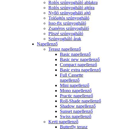
Rolós szúnyogháló ablakra
Rolós szúnyogháló ajtóra
Nyíló szúnyogháló ajtó
Tolóajtós szúnyogháló
Isso-fix szúnyogháló
Zsanéros szúnyogháló
Pliszé szúnyogháló
Szúnyogháló árak
Napellenző
Terasz napellenző
Basic napellenző
Basic new napellenző
Compact napellenző
Basic extra napellenző
Full Cassette
napellenző
Mini napellenző
Mono napellenző
Practic napellenző
Roll-Shade napellenző
Shadow napellenző
Sunset napellenző
Swiss napellenző
Kerti napellenző
Butterfly terasz