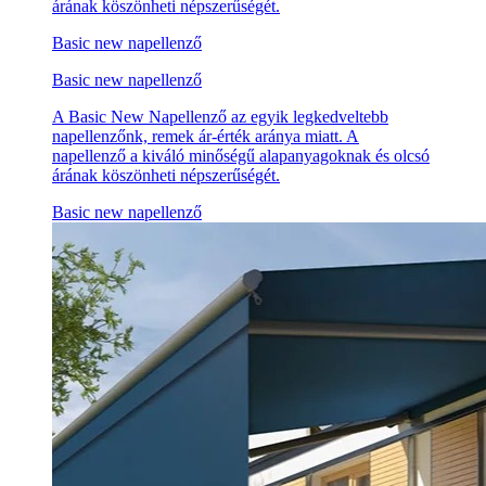
árának köszönheti népszerűségét.
Basic new napellenző
Basic new napellenző
A Basic New Napellenző az egyik legkedveltebb
napellenzőnk, remek ár-érték aránya miatt. A
napellenző a kiváló minőségű alapanyagoknak és olcsó
árának köszönheti népszerűségét.
Basic new napellenző