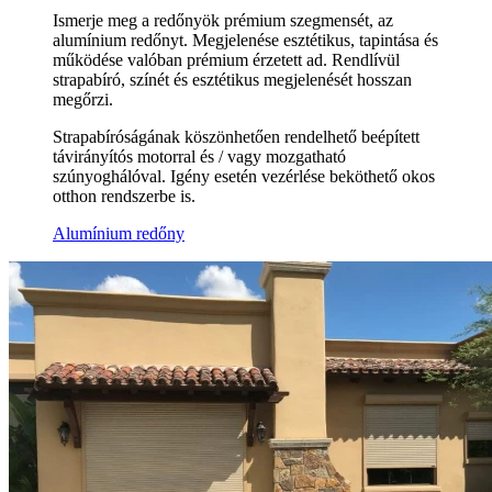
Ismerje meg a redőnyök prémium szegmensét, az
alumínium redőnyt. Megjelenése esztétikus, tapintása és
működése valóban prémium érzetett ad. Rendlívül
strapabíró, színét és esztétikus megjelenését hosszan
megőrzi.
Strapabíróságának köszönhetően rendelhető beépített
távirányítós motorral és / vagy mozgatható
szúnyoghálóval. Igény esetén vezérlése beköthető okos
otthon rendszerbe is.
Alumínium redőny