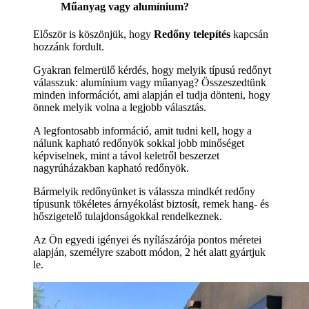
Műanyag vagy alumínium?
Először is köszönjük, hogy
Redőny telepítés
kapcsán
hozzánk fordult.
Gyakran felmerülő kérdés, hogy melyik típusú redőnyt
válasszuk: alumínium vagy műanyag? Összeszedtünk
minden információt, ami alapján el tudja dönteni, hogy
önnek melyik volna a legjobb választás.
A legfontosabb információ, amit tudni kell, hogy a
nálunk kapható redőnyök sokkal jobb minőséget
képviselnek, mint a távol keletről beszerzet
nagyrúházakban kapható redőnyök.
Bármelyik redőnyünket is válassza mindkét redőny
típusunk tökéletes árnyékolást biztosít, remek hang- és
hőszigetelő tulajdonságokkal rendelkeznek.
Az Ön egyedi igényei és nyílászárója pontos méretei
alapján, személyre szabott módon, 2 hét alatt gyártjuk
le.