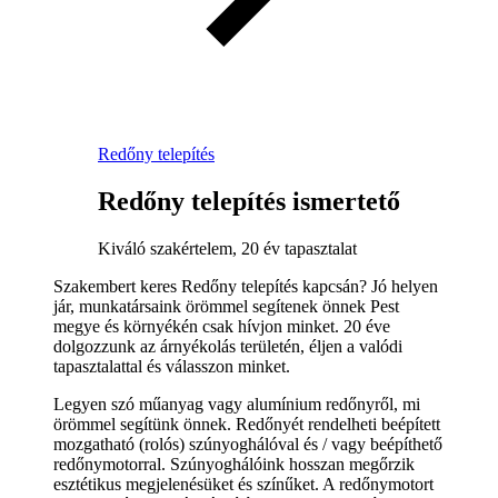
Redőny telepítés
Redőny telepítés ismertető
Kiváló szakértelem, 20 év tapasztalat
Szakembert keres Redőny telepítés kapcsán? Jó helyen
jár, munkatársaink örömmel segítenek önnek Pest
megye és környékén csak hívjon minket. 20 éve
dolgozzunk az árnyékolás területén, éljen a valódi
tapasztalattal és válasszon minket.
Legyen szó műanyag vagy alumínium redőnyről, mi
örömmel segítünk önnek. Redőnyét rendelheti beépített
mozgatható (rolós) szúnyoghálóval és / vagy beépíthető
redőnymotorral. Szúnyoghálóink hosszan megőrzik
esztétikus megjelenésüket és színűket. A redőnymotort