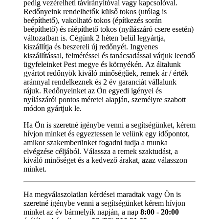
pedig vezérelheti távirányítóval vagy kapcsolóval.
Redőnyeink rendelhetők külső tokos (utólag is
beépíthető), vakolható tokos (építkezés során
beépíthető) és ráépíthető tokos (nyílászáró csere esetén)
változatban is. Cégünk 2 héten belül legyártja,
kiszállítja és beszereli új redőnyét. Ingyenes
kiszállítással, felméréssel és tanácsadással várjuk leendő
ügyfeleinket Pest megye és környékén. Az általunk
gyártot redőnyök kiváló minőségűek, remek ár / érték
aránnyal rendelkeznek és 2 év garanciát vállalunk
rájuk. Redőnyeinket az Ön egyedi igényei és
nyílászárói pontos méretei alapján, személyre szabott
módon gyártjuk le.
Ha Ön is szeretné igénybe venni a segítségünket, kérem
hívjon minket és egyeztessen le velünk egy időpontot,
amikor szakemberünket fogadni tudja a munka
elvégzése céljából. Válassza a remek szaktudást, a
kiváló minőséget és a kedvező árakat, azaz válasszon
minket.
Ha megválaszolatlan kérdései maradtak vagy Ön is
szeretné igénybe venni a segítségünket kérem hívjon
minket az év bármelyik napján, a nap
8:00 - 20:00