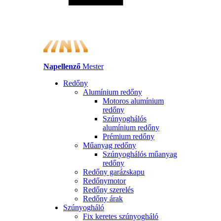
Napellenző
Mester
Redőny
Alumínium redőny
Motoros alumínium
redőny
Szúnyoghálós
alumínium redőny
Prémium redőny
Műanyag redőny
Szúnyoghálós műanyag
redőny
Redőny garázskapu
Redőnymotor
Redőny szerelés
Redőny árak
Szúnyogháló
Fix keretes szúnyogháló