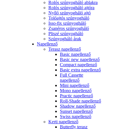
Rolós szúnyogháló ablakra
Rolós szúnyogháló ajtóra
Nyíló szúnyogháló ajtó
Tolóajtós szúnyogháló
Isso-fix szúnyogháló
Zsanéros szúnyogháló
Pliszé szúnyogháló
Szúnyogháló árak
Napellenző
Terasz napellenző
Basic napellenző
Basic new napellenző
Compact napellenző
Basic extra napellenző
Full Cassette
napellenző
Mini napellenző
Mono napellenző
Practic napellenző
Roll-Shade napellenző
Shadow napellenző
Sunset napellenző
Swiss napellenző
Kerti napellenző
Butterfly terasz