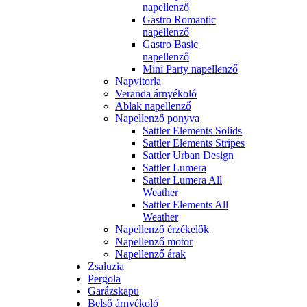
napellenző
Gastro Romantic
napellenző
Gastro Basic
napellenző
Mini Party napellenző
Napvitorla
Veranda árnyékoló
Ablak napellenző
Napellenző ponyva
Sattler Elements Solids
Sattler Elements Stripes
Sattler Urban Design
Sattler Lumera
Sattler Lumera All
Weather
Sattler Elements All
Weather
Napellenző érzékelők
Napellenző motor
Napellenző árak
Zsaluzia
Pergola
Garázskapu
Belső árnyékoló