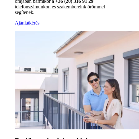
órájában bármikor a
+36 (20) 316 91 29
telefonszámunkon és szakembereink örömmel
segítenek.
Ajánlatkérés