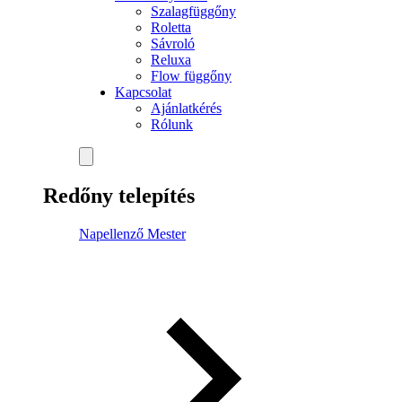
Szalagfüggőny
Roletta
Sávroló
Reluxa
Flow függőny
Kapcsolat
Ajánlatkérés
Rólunk
Redőny telepítés
Napellenző Mester