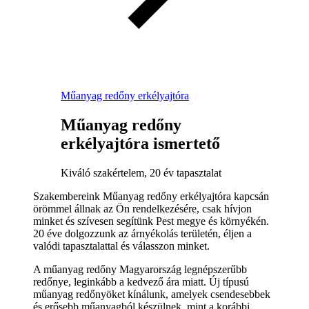
Műanyag redőny erkélyajtóra
Műanyag redőny
erkélyajtóra ismertető
Kiváló szakértelem, 20 év tapasztalat
Szakembereink Műanyag redőny erkélyajtóra kapcsán
örömmel állnak az Ön rendelkezésére, csak hívjon
minket és szívesen segítünk Pest megye és környékén.
20 éve dolgozzunk az árnyékolás területén, éljen a
valódi tapasztalattal és válasszon minket.
A műanyag redőny Magyarország legnépszerűbb
redőnye, leginkább a kedvező ára miatt. Új típusú
műanyag redőnyöket kínálunk, amelyek csendesebbek
és erősebb műanyagból készülnek, mint a korábbi