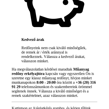
Kedvező árak
Redőnyeink nem csak kiváló minőségűek,
de remek ár / érték aránnyal is
rendelkeznek. Válassza a kedvező árakat,
válasszon minket.
Ha megválaszolatlan kérdései maradtak
Műanyag
redőny erkélyajtóra
kapcsán vagy egyszerűen Ön is
szeretne egy klassz műanyag redőnyt, hívjon minket
munkanapokon
8:00 - 20:00
óra között a
+36 (20) 316
91 29
telefonszámunkon és szakembereink örömmel
segítenek önnek. Válassza a kiváló minőséget és a
remek szakértelmet, azaz válasszon minket.
Kattintson az Ajánlatkérés gombra, és kérjen tőlünk