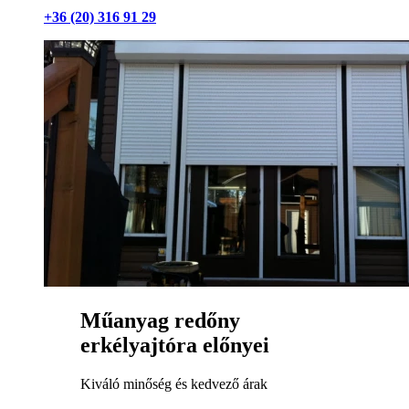
+36 (20) 316 91 29
Műanyag redőny
erkélyajtóra előnyei
Kiváló minőség és kedvező árak