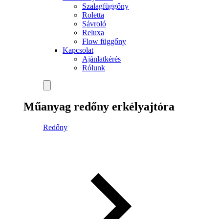
Szalagfüggőny
Roletta
Sávroló
Reluxa
Flow függőny
Kapcsolat
Ajánlatkérés
Rólunk
Műanyag redőny erkélyajtóra
Redőny