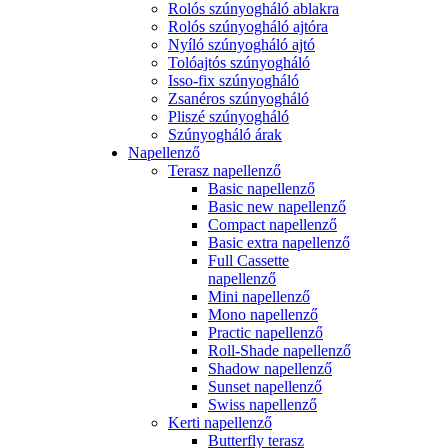
Rolós szúnyogháló ablakra
Rolós szúnyogháló ajtóra
Nyíló szúnyogháló ajtó
Tolóajtós szúnyogháló
Isso-fix szúnyogháló
Zsanéros szúnyogháló
Pliszé szúnyogháló
Szúnyogháló árak
Napellenző
Terasz napellenző
Basic napellenző
Basic new napellenző
Compact napellenző
Basic extra napellenző
Full Cassette
napellenző
Mini napellenző
Mono napellenző
Practic napellenző
Roll-Shade napellenző
Shadow napellenző
Sunset napellenző
Swiss napellenző
Kerti napellenző
Butterfly terasz