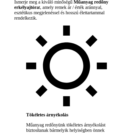
Ismerje meg a kiváló minőségű
Műanyag redőny
erkélyajtóra
t, amely remek ár / érték aránnyal,
esztétikus megjelenéssel és hosszú élettartammal
rendelkezik.
Tökéletes árnyékolás
Műanyag redőnyünk tökéletes árnyékolást
biztosítanak bármelyik helyiségben önnek