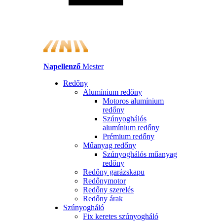
Napellenző
Mester
Redőny
Alumínium redőny
Motoros alumínium
redőny
Szúnyoghálós
alumínium redőny
Prémium redőny
Műanyag redőny
Szúnyoghálós műanyag
redőny
Redőny garázskapu
Redőnymotor
Redőny szerelés
Redőny árak
Szúnyogháló
Fix keretes szúnyogháló