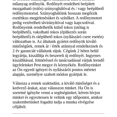
műanyag redőnyök. Redőnyét rendelheti beépített
mozgatható (rolós) szúnyoghálóval és / vagy beépíthető
redőnymotorral. Szúnyoghálóink hosszan megőrzik
esztétikus megjelenésüket és színűket. A redőnymotort
pedig vezérelheti távirányítóval vagy kapcsolóval.
Redőnyeink rendelhetők külső tokos (utólag is
beépíthető), vakolható tokos (építkezés során
beépíthető) és ráépíthető tokos (nyílászáró csere esetén)
változatban is. Az általunk gyártot redőnyök kiváló
minőségűek, remek ár / érték aránnyal rendelkeznek és
2 év garanciát vállalunk rájuk. Cégünk 2 héten belül
legyártja, kiszállítja és beszereli új redőnyét. Ingyenes
kiszállítással, felméréssel és tanácsadással várjuk leendő
ügyfeleinket Pest megye és környékén. Redőnyeinket
az Ön egyedi igényei és nyílászárói pontos méretei
alapján, személyre szabott módon gyártjuk le.
Válassza a remek szaktudást, a kiváló minőséget és a
kedvező árakat, azaz válasszon minket. Ha Ön is
szeretné igénybe venni a segítségünket, kérem hívjon
minket és egyeztessen le velünk egy időpontot, amikor
szakemberünket fogadni tudja a munka elvégzése
céljából.