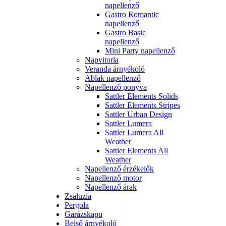
napellenző
Gastro Romantic
napellenző
Gastro Basic
napellenző
Mini Party napellenző
Napvitorla
Veranda árnyékoló
Ablak napellenző
Napellenző ponyva
Sattler Elements Solids
Sattler Elements Stripes
Sattler Urban Design
Sattler Lumera
Sattler Lumera All
Weather
Sattler Elements All
Weather
Napellenző érzékelők
Napellenző motor
Napellenző árak
Zsaluzia
Pergola
Garázskapu
Belső árnyékoló