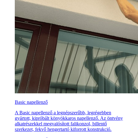
Basic napellenző
A Basic napellenző a legnépszerűbb, legrégebben
gyártott, kipróbált könyökkaros napellenző. Az öntvény
alkatrészekkel megvalósított falikonzol, billentő
szerkezet, fekvő hengertartó kiforrott konstrukció.