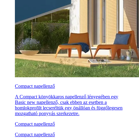
Compact napellenző
A Compact könyökkaros napellenző lényegében egy
Basic new napellenző, csak ebben az esetben a
homlokprofilt lecseréltük egy önállóan és függőlegesen
mozgatható ponyvás szerkezetre.
Compact napellenző
Compact napellenző