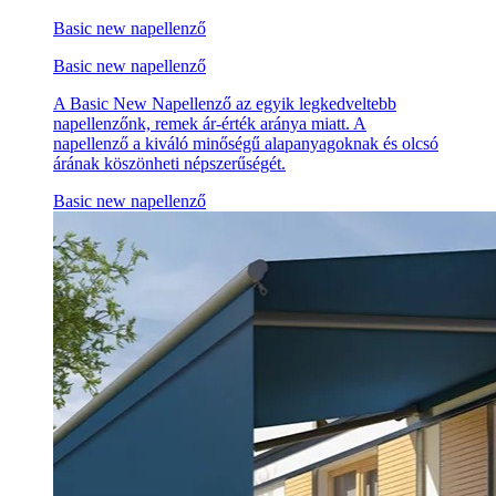
Basic new napellenző
Basic new napellenző
A Basic New Napellenző az egyik legkedveltebb
napellenzőnk, remek ár-érték aránya miatt. A
napellenző a kiváló minőségű alapanyagoknak és olcsó
árának köszönheti népszerűségét.
Basic new napellenző