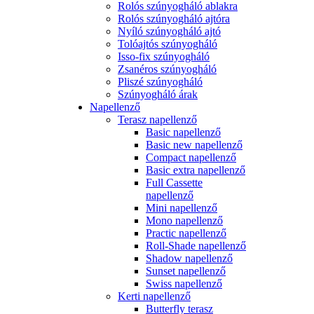
Rolós szúnyogháló ablakra
Rolós szúnyogháló ajtóra
Nyíló szúnyogháló ajtó
Tolóajtós szúnyogháló
Isso-fix szúnyogháló
Zsanéros szúnyogháló
Pliszé szúnyogháló
Szúnyogháló árak
Napellenző
Terasz napellenző
Basic napellenző
Basic new napellenző
Compact napellenző
Basic extra napellenző
Full Cassette
napellenző
Mini napellenző
Mono napellenző
Practic napellenző
Roll-Shade napellenző
Shadow napellenző
Sunset napellenző
Swiss napellenző
Kerti napellenző
Butterfly terasz