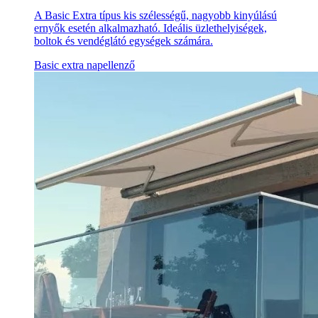
A Basic Extra típus kis szélességű, nagyobb kinyúlású
ernyők esetén alkalmazható. Ideális üzlethelyiségek,
boltok és vendéglátó egységek számára.
Basic extra napellenző