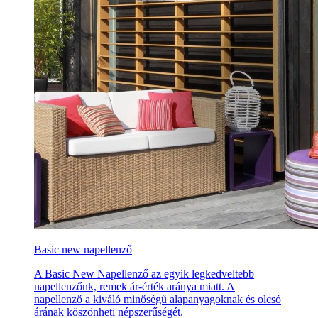
Basic new napellenző
A Basic New Napellenző az egyik legkedveltebb
napellenzőnk, remek ár-érték aránya miatt. A
napellenző a kiváló minőségű alapanyagoknak és olcsó
árának köszönheti népszerűségét.