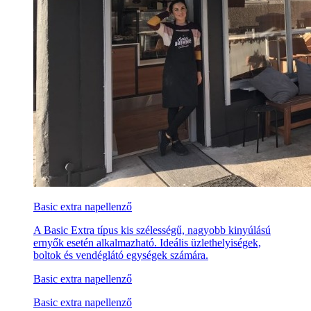
Basic extra napellenző
A Basic Extra típus kis szélességű, nagyobb kinyúlású
ernyők esetén alkalmazható. Ideális üzlethelyiségek,
boltok és vendéglátó egységek számára.
Basic extra napellenző
Basic extra napellenző