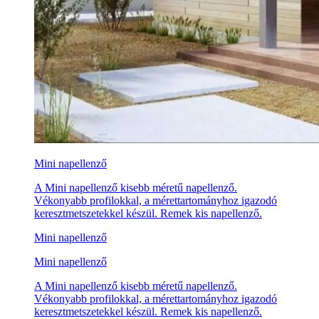
Mini napellenző
A Mini napellenző kisebb méretű napellenző.
Vékonyabb profilokkal, a mérettartományhoz igazodó
keresztmetszetekkel készül. Remek kis napellenző.
Mini napellenző
Mini napellenző
A Mini napellenző kisebb méretű napellenző.
Vékonyabb profilokkal, a mérettartományhoz igazodó
keresztmetszetekkel készül. Remek kis napellenző.