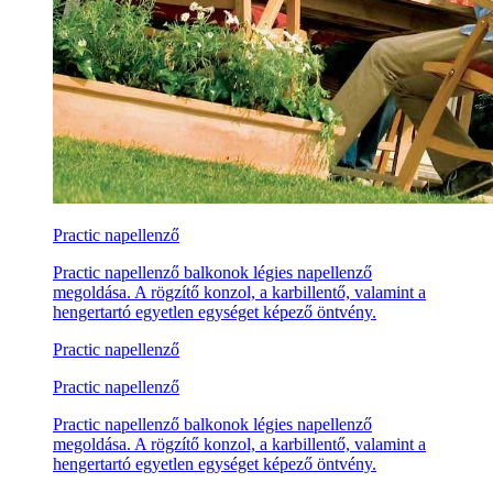
Practic napellenző
Practic napellenző balkonok légies napellenző
megoldása. A rögzítő konzol, a karbillentő, valamint a
hengertartó egyetlen egységet képező öntvény.
Practic napellenző
Practic napellenző
Practic napellenző balkonok légies napellenző
megoldása. A rögzítő konzol, a karbillentő, valamint a
hengertartó egyetlen egységet képező öntvény.