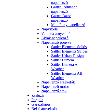
napellenző
Gastro Romantic
napellenző
Gastro Basic
napellenző
Mini Party napellenző
Napvitorla
Veranda árnyékoló
Ablak napellenző
Napellenző ponyva
Sattler Elements Solids
Sattler Elements Stripes
Sattler Urban Design
Sattler Lumera
Sattler Lumera All
Weather
Sattler Elements All
Weather
Napellenző érzékelők
Napellenző motor
Napellenző árak
Zsaluzia
Pergola
Garázskapu
Belső árnyékoló