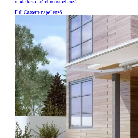
rendelkező prémium napellenző.
Full Cassette napellenző