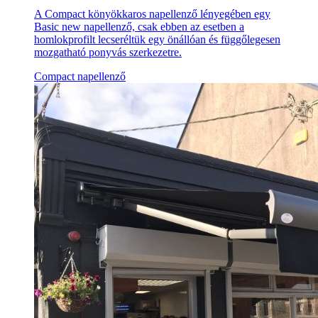
A Compact könyökkaros napellenző lényegében egy
Basic new napellenző, csak ebben az esetben a
homlokprofilt lecseréltük egy önállóan és függőlegesen
mozgatható ponyvás szerkezetre.
Compact napellenző