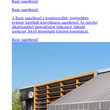
Basic napellenző
Basic napellenző
A Basic napellenző a legnépszerűbb, legrégebben
gyártott, kipróbált könyökkaros napellenző. Az öntvény
alkatrészekkel megvalósított falikonzol, billentő
szerkezet, fekvő hengertartó kiforrott konstrukció.
Basic napellenző