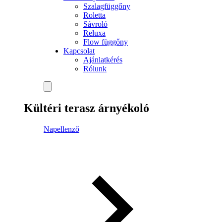
Szalagfüggőny
Roletta
Sávroló
Reluxa
Flow függőny
Kapcsolat
Ajánlatkérés
Rólunk
Kültéri terasz árnyékoló
Napellenző