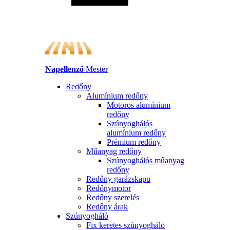
Napellenző
Mester
Redőny
Alumínium redőny
Motoros alumínium
redőny
Szúnyoghálós
alumínium redőny
Prémium redőny
Műanyag redőny
Szúnyoghálós műanyag
redőny
Redőny garázskapu
Redőnymotor
Redőny szerelés
Redőny árak
Szúnyogháló
Fix keretes szúnyogháló