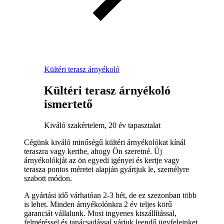
Kültéri terasz árnyékoló
Kültéri terasz árnyékoló
ismertető
Kiváló szakértelem, 20 év tapasztalat
Cégünk kiváló minőségű kültéri árnyékolókat kínál
teraszra vagy kertbe, ahogy Ön szeretné. Új
árnyékolókját az ön egyedi igényei és kertje vagy
terasza pontos méretei alapján gyártjuk le, személyre
szabott módon.
A gyártási idő várhatóan 2-3 hét, de ez szezonban több
is lehet. Minden árnyékolónkra 2 év teljes körű
garanciát vállalunk. Most ingyenes kiszállítással,
felméréssel és tanácsadással várjuk leendő ügyfeleinket.