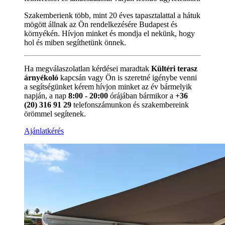
Szakemberienk több, mint 20 éves tapasztalattal a hátuk
mögött állnak az Ön rendelkezésére Budapest és
környékén. Hívjon minket és mondja el nekünk, hogy
hol és miben segíthetünk önnek.
Ha megválaszolatlan kérdései maradtak
Kültéri terasz
árnyékoló
kapcsán vagy Ön is szeretné igénybe venni
a segítségünket kérem hívjon minket az év bármelyik
napján, a nap
8:00 - 20:00
órájában bármikor a
+36
(20) 316 91 29
telefonszámunkon és szakembereink
örömmel segítenek.
Ajánlatkérés